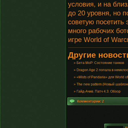
условия, и на бли
до 20 уровня, но 
советую посетить э
много рабочих бот
игре World of Warcr
Другие новости
»
Бета МоР: Состояние танков
»
Dragon Age 2 попала в немило
»
«Mists of Pandaria» для World of
»
The new pattern.(Новый шаблон
»
Гайд-Ачив. Патч 4.3. Обзор
Комментарии: 2