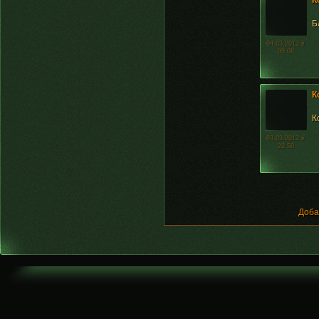
К
Б
04.03.2012 в
09:08
К
К
03.03.2012 в
22:50
Доба