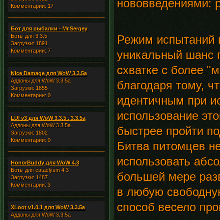
нововведениями: 
Комментарии: 17
Бот для рыбалки - Mr.Sergey
Боты для 3.3.5
Режим испытаний н
Загрузки: 1891
Комментарии: 7
уникальный шанс 
схватке с более "
Nice Damage для WoW 3.3.5a
Аддоны для WoW 3.3.5a
благодаря тому, ч
Загрузки: 1855
Комментарии: 0
идентичным при ис
использование это
LUI v3 для WoW 3.3.5 , 3.3.5a
Аддоны для WoW 3.3.5a
быстрее пройти п
Загрузки: 1802
Комментарии: 0
Битва питомцев не
использовать абсо
HonorBuddy для WoW 4.3
Боты для cataclysm 4.3
большей мере раз
Загрузки: 1487
Комментарии: 3
в любую свободную
способ весело про
XLoot v1.0.1 для WoW 3.3.5a
Аддоны для WoW 3.3.5a