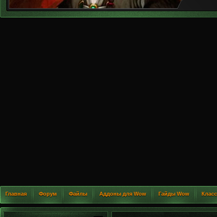
Главная
Форум
Файлы
Аддоны для Wow
Гайды Wow
Клас