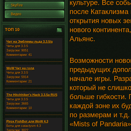
культуре. Все соб
SkyFire
после Катаклизма 
Видео
открытия новых зе
нового континент
ТОП 10
Альянс.
Чит на Эмблемы льда 3.3.5/а
Читы для 3.3.5
Загрузки: 9051
Комментарии: 41
Возможности новов
предыдущих дополн
WoW Чит на голд
Читы для 3.3.5
начале игры. Разр
Загрузки: 5914
Комментарии: 21
который не слишко
больше гибкости. 
The Hitchhiker's Hack 3.3.5a RUS
Читы для 3.3.5
Загрузки: 3665
каждой зоне их бу
Комментарии: 10
по размерам и т.д.
Pirox FishBot для WoW 4.3
«Mists of Pandari
Боты для cataclysm 4.3
Загрузки: 3022