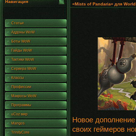
Навигация
«Mists of Pandaria» для World 
Статьи
Аддоны WoW
Боты WoW
Гайды WoW
Тактики WoW
Сервера WoW
Классы
Профессии
Макросы WoW
Программы
uCoz мир
Новое дополнение «
Mangos
своих геймеров но
TrinityCore