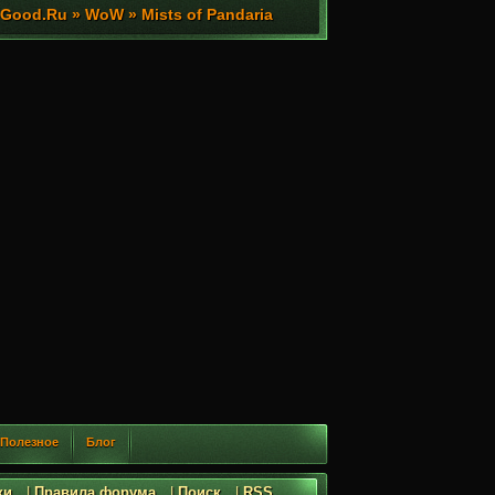
ood.Ru » WoW » Mists of Pandaria
Полезное
Блог
ки
|
Правила форума
|
Поиск
|
RSS