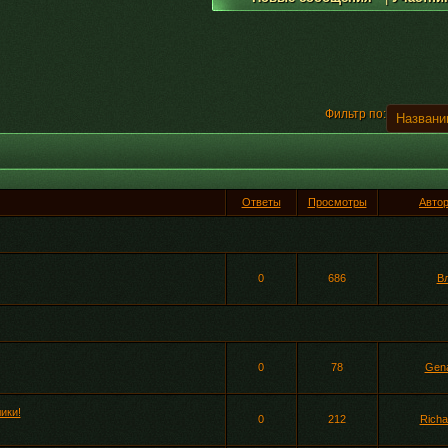
Фильтр по:
Ответы
Просмотры
Авто
0
686
В
0
78
Gen
ики!
0
212
Richa