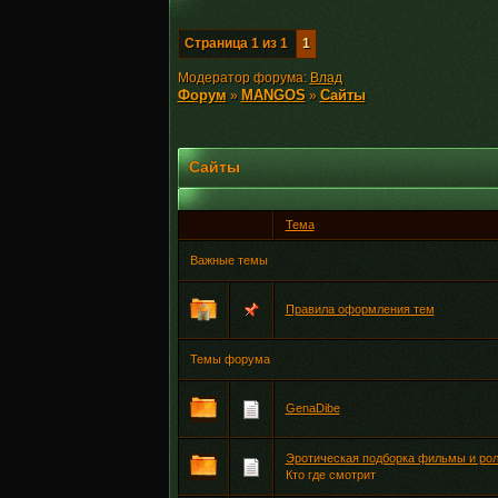
Страница
1
из
1
1
Модератор форума:
Влад
Форум
MANGOS
Сайты
»
»
Сайты
Тема
Важные темы
Правила оформления тем
Темы форума
GenaDibe
Эротическая подборка фильмы и рол
Кто где смотрит