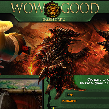
Создать акк
на WoW-good.ru
Login:
Password: