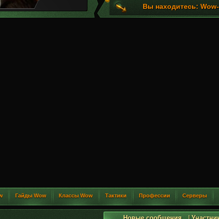
Вы находитесь: Wow-G
w
Гайды Wow
Классы Wow
Тактики
Профессии
Серверы
Новые сообщения
|
Участни