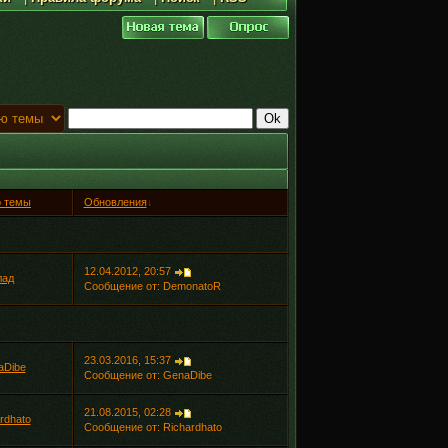
р темы
Обновления
↓
12.04.2012, 20:57
лад
Сообщение от:
DemonatoR
23.03.2016, 15:37
aDibe
Сообщение от:
GenaDibe
21.08.2015, 02:28
rdhato
Сообщение от:
Richardhato