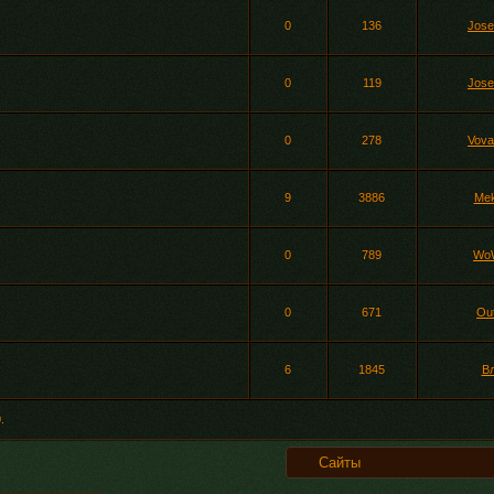
0
136
Jose
0
119
Jose
0
278
Vov
9
3886
Me
0
789
Wo
0
671
Ou
6
1845
В
0
.