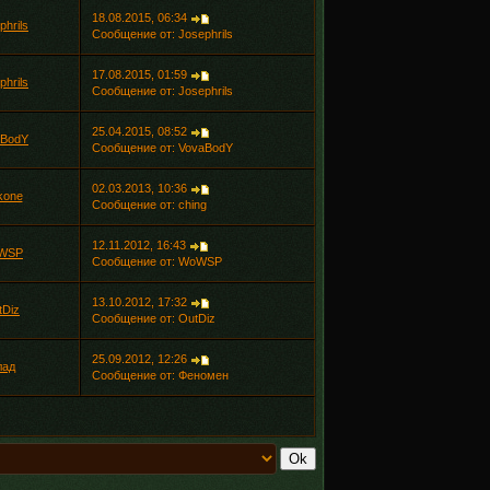
18.08.2015, 06:34
phrils
Сообщение от:
Josephrils
17.08.2015, 01:59
phrils
Сообщение от:
Josephrils
25.04.2015, 08:52
aBodY
Сообщение от:
VovaBodY
02.03.2013, 10:36
kone
Сообщение от:
ching
12.11.2012, 16:43
WSP
Сообщение от:
WoWSP
13.10.2012, 17:32
tDiz
Сообщение от:
OutDiz
25.09.2012, 12:26
лад
Сообщение от:
Феномен