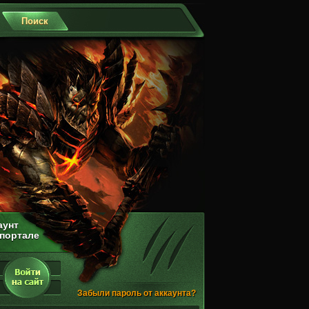
аунт
 портале
Забыли пароль от аккаунта?