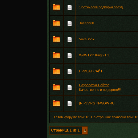
Эротическя подборка звезд!
Josephrils
VovaBodY
WoW Lich King v1.1
ПРИВАТ САЙТ
Разработка Сайтов
Качественно и не дорого!!!
[RIP] ViRGIN-WOW.RU
В этом форуме тем:
10
. На странице показано тем:
1
Страница
1
из
1
1