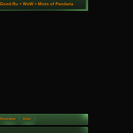
ood.Ru » WoW » Mists of Pandaria
Полезное
Блог