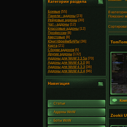
Категории раздела
Боевые
[55]
В категори
Панели - аддоны
[23]
Показано 
Рейдовые аддоны
[30]
Чат - аддоны
[12]
Сортироват
Классовые аддоны
[12]
Профессии
[8]
Квестовые
[8]
Юнит/фрейм/БАРЫ
[36]
TomTom 
Карта
[21]
Сборки аддонов
[5]
Другие аддоны
[132]
Аддоны для WoW 3.3.5a
[70]
Аддоны для WoW 4.3.0
[8]
Аддоны для WoW 4.3.3
[36]
Аддоны для WoW 4.3.4
[96]
Навигация
Ком
Статьи
Аддоны WoW
Zookii U
Боты WoW