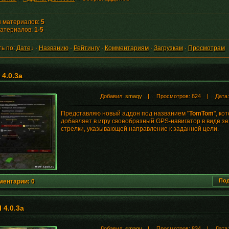
и материалов
:
5
материалов
:
1-5
ь по
:
Дате
↓
·
Названию
·
Рейтингу
·
Комментариям
·
Загрузкам
·
Просмотрам
4.0.3a
Добавил:
smaqy
| Просмотров: 824 | Дата
Представляю новый аддон под названием "
TomTom
", ко
добавляет в игру своеобразный GPS-навигатор в виде з
стрелки, указывающей направление к заданной цели.
Под
ментарии: 0
I 4.0.3a
Добавил:
smaqy
| Просмотров: 834 | Дата