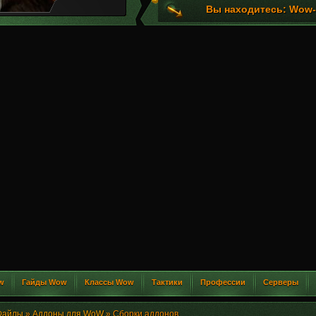
Вы находитесь: Wow-G
w
Гайды Wow
Классы Wow
Тактики
Профессии
Серверы
Файлы
»
Аддоны для WoW
» Сборки аддонов