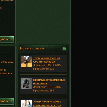
a.
робнее »
Новые статьи
Тактические умения
:
05.10.2011
Counter Strike 1.6
Добавлено: 15.12.2015
Просмотров: 331
ми и
и под все
Преимущества игровых
приставок
Добавлено: 07.12.2015
Просмотров: 389
робнее »
Зачем люди играют в
компьютерные игры