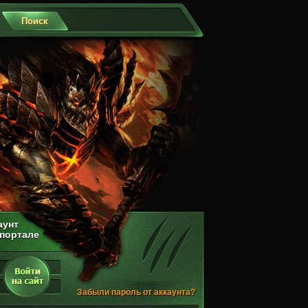
аунт
 портале
Забыли пароль от аккаунта?