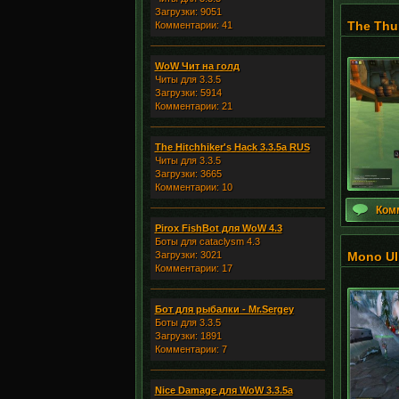
Загрузки: 9051
The Thu
Комментарии: 41
WoW Чит на голд
Читы для 3.3.5
Загрузки: 5914
Комментарии: 21
The Hitchhiker's Hack 3.3.5a RUS
Читы для 3.3.5
Загрузки: 3665
Комментарии: 10
Ком
Pirox FishBot для WoW 4.3
Боты для cataclysm 4.3
Загрузки: 3021
Mono UI
Комментарии: 17
Бот для рыбалки - Mr.Sergey
Боты для 3.3.5
Загрузки: 1891
Комментарии: 7
Nice Damage для WoW 3.3.5a