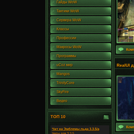
Гайды WoW
Тактики WoW
Сервера WoW
Классы
Профессии
Макросы WoW
Ком
Программы
uCoz мир
RealUI 
Mangos
TrinityCore
SkyFire
Видео
ТОП 10
Ком
Чит на Эмблемы льда 3.3.5/а
Читы для 3.3.5