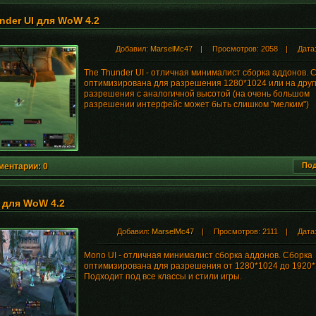
nder UI для WoW 4.2
Добавил:
MarselMc47
| Просмотров: 2058 | Дата
The Thunder UI - отличная минималист сборка аддонов. 
оптимизирована для разрешения 1280*1024 или на друг
разрешения с аналогичной высотой (на очень большом
разрешении интерфейс может быть слишком "мелким")
Под
ментарии: 0
 для WoW 4.2
Добавил:
MarselMc47
| Просмотров: 2111 | Дата
Mono UI - отличная минималист сборка аддонов. Сборка
оптимизирована для разрешения от 1280*1024 до 1920*
Подходит под все классы и стили игры.