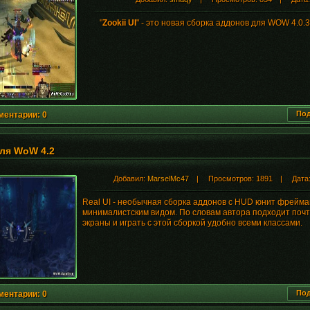
"
Zookii UI
" - это новая сборка аддонов для WOW 4.0.3
Под
ментарии: 0
для WoW 4.2
Добавил:
MarselMc47
| Просмотров: 1891 | Дата
Real UI - необычная сборка аддонов с HUD юнит фрейма
минималистским видом. По словам автора подходит почт
экраны и играть с этой сборкой удобно всеми классами.
Под
ментарии: 0