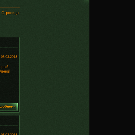
Страницы
:
:
06.03.2013
торый
еленой
робнее »
:
05.03.2013