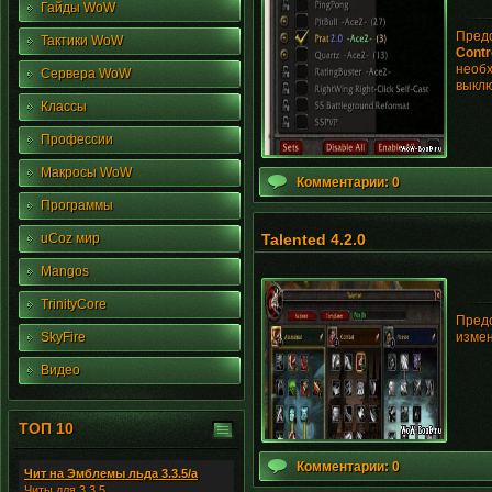
Гайды WoW
Предс
Тактики WoW
Contr
необх
Сервера WoW
выклю
Классы
Профессии
Макросы WoW
Комментарии: 0
Программы
uCoz мир
Talented 4.2.0
Mangos
TrinityCore
Предс
SkyFire
измен
Видео
ТОП 10
Комментарии: 0
Чит на Эмблемы льда 3.3.5/а
Читы для 3.3.5