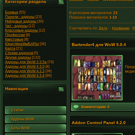
Категории раздела
Боевые
[55]
В категории материалов
:
23
Панели - аддоны
[23]
Показано материалов
:
1-10
Рейдовые аддоны
[30]
Чат - аддоны
[12]
Сортировать по
:
Дате
↓
·
Названию
·
Р
Классовые аддоны
[12]
Профессии
[8]
Квестовые
[8]
Юнит/фрейм/БАРЫ
[36]
Bartender4 для WoW 5.0.4
Карта
[21]
Сборки аддонов
[5]
Другие аддоны
[132]
Аддоны для WoW 3.3.5a
[70]
Аддоны для WoW 4.3.0
[8]
Предс
Аддоны для WoW 4.3.3
[36]
модиф
Аддоны для WoW 4.3.4
[96]
Навигация
Комментарии: 0
Статьи
Аддоны WoW
Addon Control Panel 4.2.0
Боты WoW