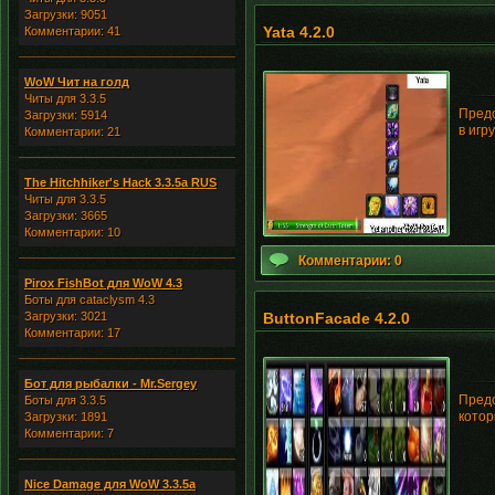
Загрузки: 9051
Yata 4.2.0
Комментарии: 41
WoW Чит на голд
Читы для 3.3.5
Предс
Загрузки: 5914
в игр
Комментарии: 21
The Hitchhiker's Hack 3.3.5a RUS
Читы для 3.3.5
Загрузки: 3665
Комментарии: 10
Комментарии: 0
Pirox FishBot для WoW 4.3
Боты для cataclysm 4.3
Загрузки: 3021
ButtonFacade 4.2.0
Комментарии: 17
Бот для рыбалки - Mr.Sergey
Предс
Боты для 3.3.5
котор
Загрузки: 1891
Комментарии: 7
Nice Damage для WoW 3.3.5a