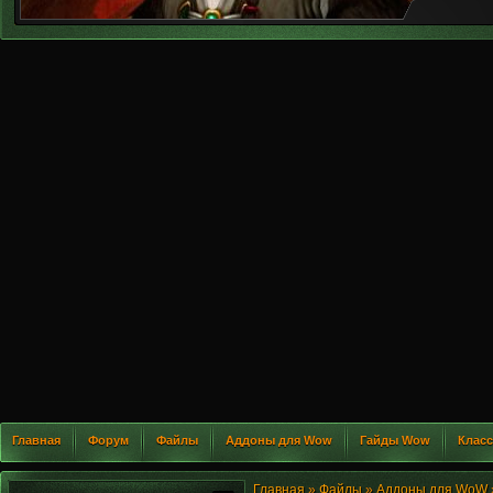
Главная
Форум
Файлы
Аддоны для Wow
Гайды Wow
Клас
Главная
»
Файлы
»
Аддоны для WoW