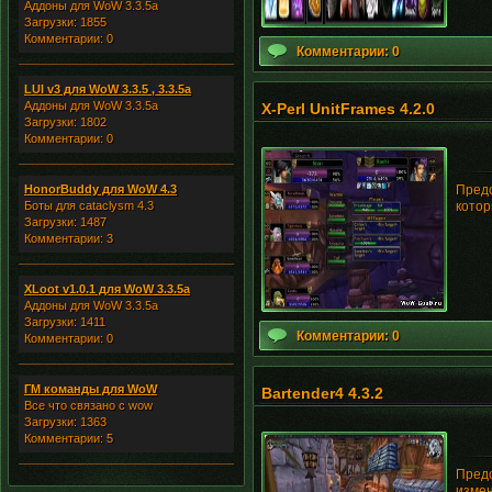
Аддоны для WoW 3.3.5a
Загрузки: 1855
Комментарии: 0
Комментарии: 0
LUI v3 для WoW 3.3.5 , 3.3.5a
Аддоны для WoW 3.3.5a
X-Perl UnitFrames 4.2.0
Загрузки: 1802
Комментарии: 0
HonorBuddy для WoW 4.3
Предс
Боты для cataclysm 4.3
котор
Загрузки: 1487
Комментарии: 3
XLoot v1.0.1 для WoW 3.3.5a
Аддоны для WoW 3.3.5a
Загрузки: 1411
Комментарии: 0
Комментарии: 0
ГМ команды для WoW
Bartender4 4.3.2
Все что связано с wow
Загрузки: 1363
Комментарии: 5
Предс
измен