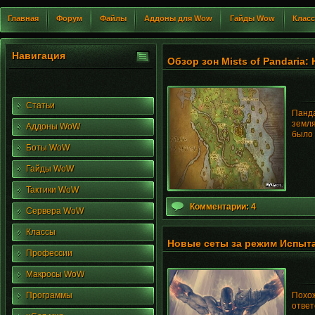
Главная
Форум
Файлы
Аддоны для Wow
Гайды Wow
Клас
Навигация
Обзор зон Mists of Pandaria
Статьи
Панда
земля
Аддоны WoW
было 
Боты WoW
Гайды WoW
Тактики WoW
Комментарии: 4
Сервера WoW
Классы
Новые сеты за режим Испыта
Профессии
Макросы WoW
Программы
Похож
ответ