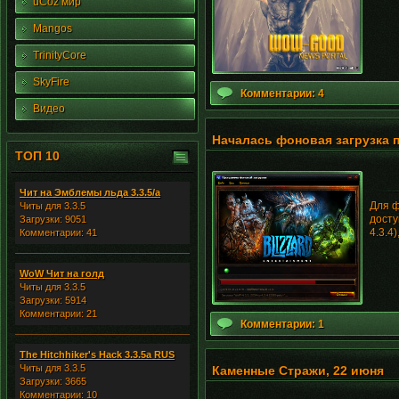
uCoz мир
Mangos
TrinityCore
SkyFire
Комментарии: 4
Видео
Началась фоновая загрузка п
ТОП 10
Чит на Эмблемы льда 3.3.5/а
Для ф
Читы для 3.3.5
досту
Загрузки: 9051
4.3.4
Комментарии: 41
WoW Чит на голд
Читы для 3.3.5
Загрузки: 5914
Комментарии: 21
Комментарии: 1
The Hitchhiker's Hack 3.3.5a RUS
Читы для 3.3.5
Каменные Стражи, 22 июня
Загрузки: 3665
Комментарии: 10