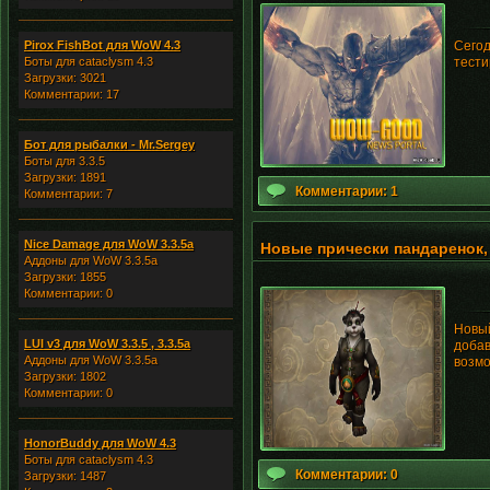
Pirox FishBot для WoW 4.3
Сегод
Боты для cataclysm 4.3
тести
Загрузки: 3021
Комментарии: 17
Бот для рыбалки - Mr.Sergey
Боты для 3.3.5
Загрузки: 1891
Комментарии: 1
Комментарии: 7
Nice Damage для WoW 3.3.5a
Новые прически пандаренок,
Аддоны для WoW 3.3.5a
Загрузки: 1855
Комментарии: 0
Новый
LUI v3 для WoW 3.3.5 , 3.3.5a
добав
Аддоны для WoW 3.3.5a
возмо
Загрузки: 1802
Комментарии: 0
HonorBuddy для WoW 4.3
Боты для cataclysm 4.3
Комментарии: 0
Загрузки: 1487