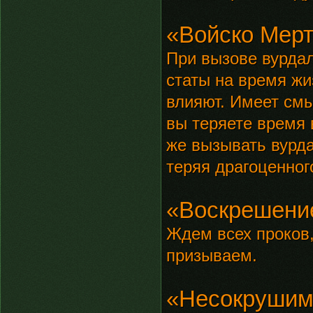
«Войско Мер
При вызове вурдал
статы на время жи
влияют. Имеет смы
вы теряете время 
же вызывать вурд
теряя драгоценног
«Воскрешени
Ждем всех проков,
призываем.
«Несокрушим