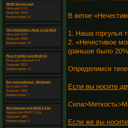
WoW Чит на голд
Читы для 3.3.5
Загрузки: 5914
В ветке «Нечестив
Комментарии: 21
The Hitchhiker's Hack 3.3.5a RUS
1. Наша горгулья 
Читы для 3.3.5
Загрузки: 3665
2. «Нечестивое м
Комментарии: 10
(раньше было 20%
Pirox FishBot для WoW 4.3
Боты для cataclysm 4.3
Загрузки: 3021
Определимся тепе
Комментарии: 17
Бот для рыбалки - Mr.Sergey
Если вы носите дв
Боты для 3.3.5
Загрузки: 1891
Комментарии: 7
Сила>Меткость>Ма
Nice Damage для WoW 3.3.5a
Аддоны для WoW 3.3.5a
Загрузки: 1855
Если же вы носите
Комментарии: 0