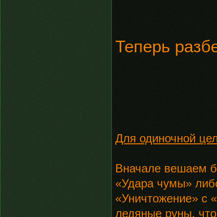
Теперь разб
Для одиночной це
Вначале вешаем б
«Удара чумы» либ
«Уничтожение» с 
ледяные руны, чт