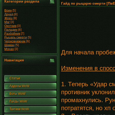
Категории раздела
Гайд по рыцарю смерти [ПвЕ]
Воин
[5]
Друид
[8]
Жрец
[8]
Маг
[3]
Охотник
[3]
Паладин
[6]
Разбойник
[7]
Рыцарь смерти
[5]
Чернокнижник
[6]
Шаман
[5]
Монах
[3]
Для начала пробеж
Навигация
Изменения в спосо
Статьи
1. Теперь «Удар с
Аддоны WoW
противник уклонил
Боты WoW
промахнулись. Рун
Гайды WoW
потратятся, но хп 
Тактики WoW