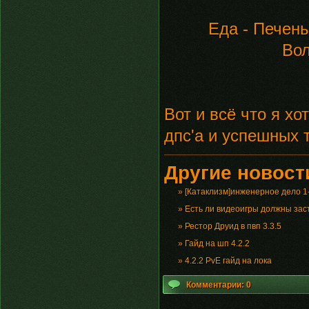
Еда - Печень
Вол
Вот и всё что я х
дпс'а и успешных 
Другие новости
»
[Катаклизм]инженерное дело 1
»
Есть ли видеоигры должны зас
»
Рестор Друид в пвп 3.3.5
»
Гайд на шп 4.2.2
»
4.2.2 PvE гайд на лока
Комментарии: 0