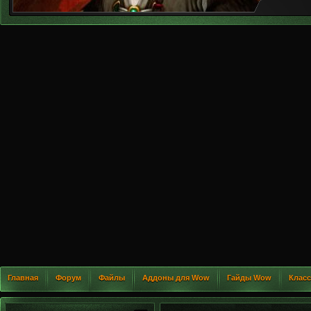
Главная
Форум
Файлы
Аддоны для Wow
Гайды Wow
Клас