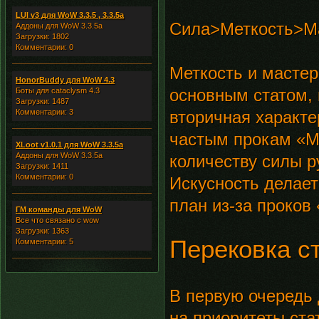
LUI v3 для WoW 3.3.5 , 3.3.5a
Сила>Меткость>Ма
Аддоны для WoW 3.3.5a
Загрузки: 1802
Комментарии: 0
Меткость и мастер
HonorBuddy для WoW 4.3
основным статом, 
Боты для cataclysm 4.3
Загрузки: 1487
Комментарии: 3
вторичная характе
частым прокам «М
XLoot v1.0.1 для WoW 3.3.5a
Аддоны для WoW 3.3.5a
количеству силы р
Загрузки: 1411
Комментарии: 0
Искусность делает
план из-за проков
ГМ команды для WoW
Все что связано с wow
Загрузки: 1363
Перековка с
Комментарии: 5
В первую очередь 
на приоритеты ста