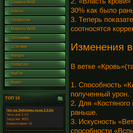
2. «Власть крови»
Сервера WoW
30% как было ран
Классы
3. Теперь показат
Профессии
соотносятся корре
Макросы WoW
Программы
Изменения в
uCoz мир
Mangos
TrinityCore
В ветке «Кровь»(т
SkyFire
Видео
1. Способность «К
полученный урон.
ТОП 10
2. Для «Костяного 
Чит на Эмблемы льда 3.3.5/а
раньше.
Читы для 3.3.5
Загрузки: 9051
3. Искусность «Ве
Комментарии: 41
способности «Вспы