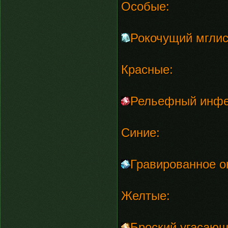
Особые:
Рокочущий мгли
Красные:
Рельефный инфе
Синие:
Гравированное о
Желтые:
Броский угасающ