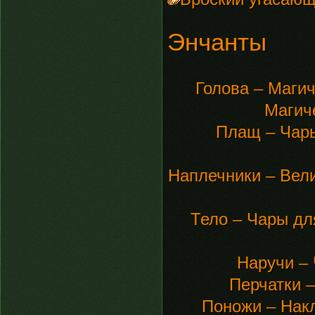
Энчанты
Голова – Магич
Магич
Плащ – Чары
Наплечники – Вели
Тело – Чары дл
Наручи – 
Перчатки 
Поножи – Накл