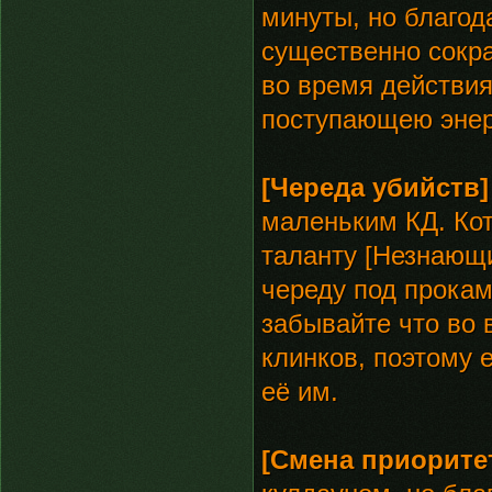
минуты, но благод
существенно сокра
во время действия
поступающею энерг
[Череда убийств]
маленьким КД. Ко
таланту [Незнающи
череду под прокам
забывайте что во 
клинков, поэтому 
её им.
[Смена приорите