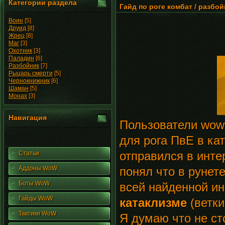
Категории раздела
Гайд по роге комбат / разбой
Воин
[5]
Друид
[8]
Жрец
[8]
Маг
[3]
Охотник
[3]
Паладин
[6]
Разбойник
[7]
Рыцарь смерти
[5]
Чернокнижник
[6]
Шаман
[5]
Монах
[3]
Навигация
Пользователи wow-
для рога ПвЕ в ка
отправился в инте
Статьи
Аддоны WoW
понял что в рунете
Боты WoW
всей найденной и
Гайды WoW
катаклизме
(ветки
Тактики WoW
Я думаю что не ст