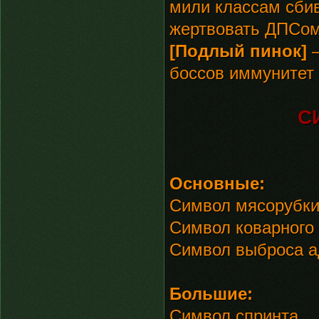
мили классам сбива
жертвовать ДПСом 
[Подлый пинок]
–
боссов иммунитет 
С
Основные:
Символ мясорубк
Символ коварного
Символ выброса а
Большие:
Символ спринта