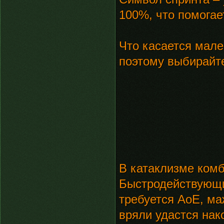
100%, что помогает
Что касается мале
поэтому выбирайте
В катаклизме комб
Быстродействующи
требуется АоЕ, ма
вряли удастся нак