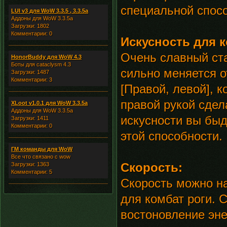
специальной спос
LUI v3 для WoW 3.3.5 , 3.3.5a
Аддоны для WoW 3.3.5a
Загрузки: 1802
Комментарии: 0
Искусность для к
Очень славный ста
HonorBuddy для WoW 4.3
Боты для cataclysm 4.3
сильно меняется о
Загрузки: 1487
Комментарии: 3
[Правой, левой], 
правой рукой сдел
XLoot v1.0.1 для WoW 3.3.5a
Аддоны для WoW 3.3.5a
искусности вы быд
Загрузки: 1411
Комментарии: 0
этой способности.
ГМ команды для WoW
Все что связано с wow
Скорость:
Загрузки: 1363
Комментарии: 5
Скорость можно н
для комбат роги. 
востоновление эне