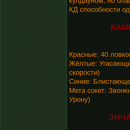
кулдауном, но бла
КД способности од
КАМ
Красные: 40 ловко
Жёлтые: Угасающий
скорости)
Синие: Блистающее
Мета сокет: Звонк
Урону)
ЭНЧА