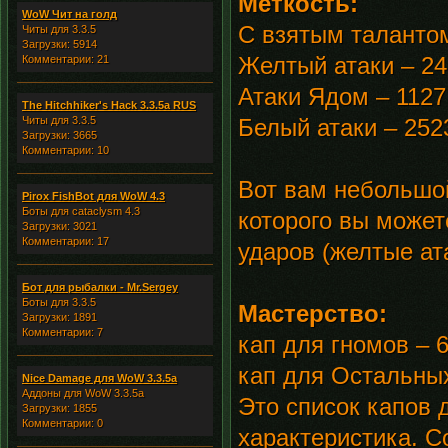
Меткость:
WoW Чит на голд
С взятым талантом
Читы для 3.3.5
Загрузки: 5914
Желтый атаки – 24
Комментарии: 21
Атаки Ядом – 1127
The Hitchhiker's Hack 3.3.5a RUS
Читы для 3.3.5
Белый атаки – 252
Загрузки: 3665
Комментарии: 10
Вот вам небольшой
Pirox FishBot для WoW 4.3
Боты для cataclysm 4.3
которого вы может
Загрузки: 3021
Комментарии: 17
ударов (желтые ат
Бот для рыбалки - Mr.Sergey
Боты для 3.3.5
Мастерство:
Загрузки: 1891
Комментарии: 7
кап для гномов – 6
кап для Остальных
Nice Damage для WoW 3.3.5a
Аддоны для WoW 3.3.5a
Это список капов 
Загрузки: 1855
Комментарии: 0
характеристика. С