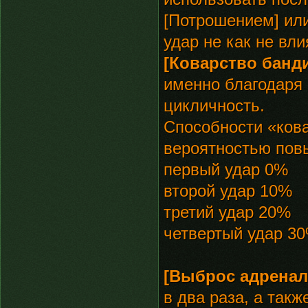
[Потрошением] ил
удар не как не вли
[Коварство банди
именно благодаря 
цикличность.
Способности «ков
вероятностью повы
первый удар 0%
второй удар 10%
третий удар 20%
четвертый удар 3
[Выброс адренал
в два раза, а такж