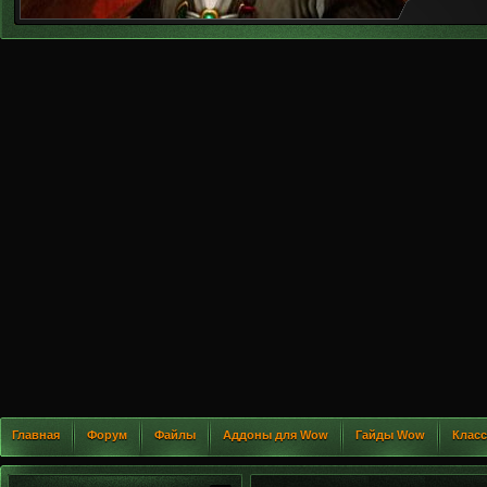
Главная
Форум
Файлы
Аддоны для Wow
Гайды Wow
Клас