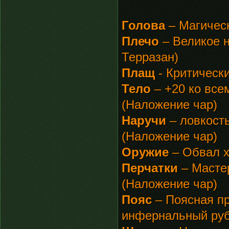
Голова
– Магическ
Плечо
– Великое н
Терразан)
Плащ
- Критически
Тело
– +20 ко все
(Наложение чар)
Наручи
– ловкость
(Наложение чар)
Оружие
– Обвал х
Перчатки
– Мастер
(Наложение чар)
Пояс
– Поясная пр
инфернальный руб