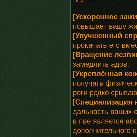
[Ускоренное заж
повышает вашу жи
[Улучшенный спр
прокачать его вме
[Вращение лезви
замедлить адов.
[Укреплённая ко
получать физическ
роги редко срываю
[Специализация 
дальность ваших с
в пве является аб
дополнительного п