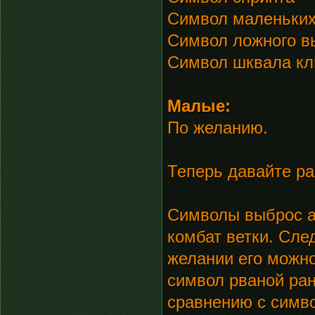
Символ маленьких
Символ ложного в
Символ шквала кл
Малые:
По желанию.
Теперь давайте р
Символы выброс а
комбат ветки. Сле
желании его можн
символ рваной ра
сравнению с симв