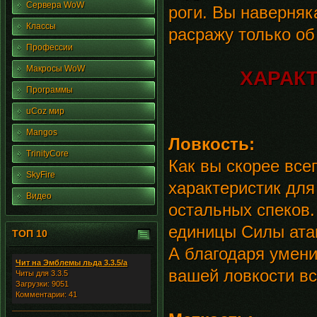
Сервера WoW
роги. Вы наверняка
Классы
расражу только об
Профессии
Макросы WoW
ХАРАКТ
Программы
uCoz мир
Mangos
Ловкость:
TrinityCore
Как вы скорее все
SkyFire
характеристик для 
Видео
остальных спеков.
единицы Силы атак
ТОП 10
А благодаря умени
Чит на Эмблемы льда 3.3.5/а
вашей ловкости вс
Читы для 3.3.5
Загрузки: 9051
Комментарии: 41