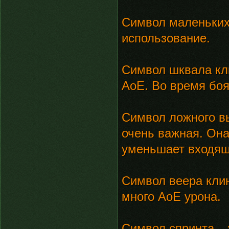
Символ маленьких 
использование.
Символ шквала кли
АоЕ. Во время боя
Символ ложного в
очень важная. Она
уменьшает входящ
Символ веера клин
много АоЕ урона.
Символ спринта – 