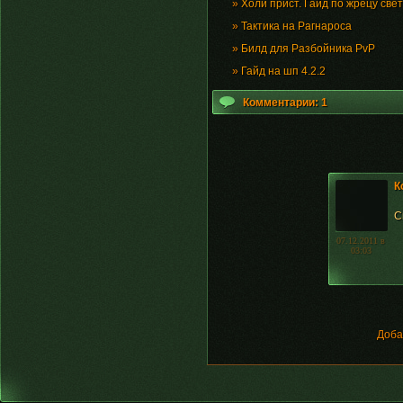
»
Холи прист. Гайд по жрецу свет
»
Тактика на Рагнароса
»
Билд для Разбойника PvP
»
Гайд на шп 4.2.2
Комментарии: 1
К
С
07.12.2011 в
03:03
Доба