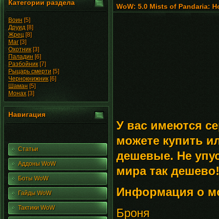
Категории раздела
WoW: 5.0 Mists of Pandaria: 
Воин
[5]
Друид
[8]
Жрец
[8]
Маг
[3]
Охотник
[3]
Паладин
[6]
Разбойник
[7]
Рыцарь смерти
[5]
Чернокнижник
[6]
Шаман
[5]
Монах
[3]
Навигация
У вас имеются с
можете купить и
Статьи
дешевые. Не упус
Аддоны WoW
мира так дешево
Боты WoW
Информация о м
Гайды WoW
Тактики WoW
Броня