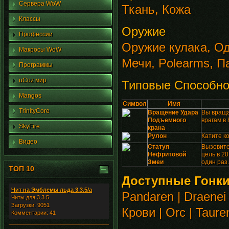
Сервера WoW
Ткань, Кожа
Классы
Оружие
Профессии
Оружие кулака, О
Макросы WoW
Мечи, Polearms, П
Программы
uCoz мир
Типовые Способно
Mangos
Символ
Имя
TrinityCore
Вращение Удара
Вы враща
Подъемного
врагам в
SkyFire
крана
Рулон
Катите к
Видео
Статуя
Вызовите
Нефритовой
цель в 2
Змеи
один раз.
ТОП 10
Доступные Гонки
Чит на Эмблемы льда 3.3.5/а
Pandaren | Draenei
Читы для 3.3.5
Загрузки: 9051
Крови | Orc | Taur
Комментарии: 41