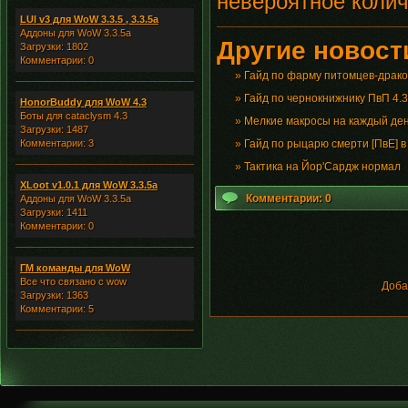
невероятное колич
LUI v3 для WoW 3.3.5 , 3.3.5a
Аддоны для WoW 3.3.5a
Другие новости
Загрузки: 1802
Комментарии: 0
»
Гайд по фарму питомцев-драко
»
Гайд по чернокнижнику ПвП 4.3
HonorBuddy для WoW 4.3
Боты для cataclysm 4.3
»
Мелкие макросы на каждый де
Загрузки: 1487
Комментарии: 3
»
Гайд по рыцарю смерти [ПвЕ] в 
»
Тактика на Йор'Сардж нормал
XLoot v1.0.1 для WoW 3.3.5a
Комментарии: 0
Аддоны для WoW 3.3.5a
Загрузки: 1411
Комментарии: 0
ГМ команды для WoW
Все что связано с wow
Доба
Загрузки: 1363
Комментарии: 5