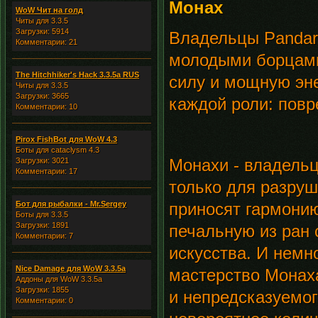
Монах
WoW Чит на голд
Читы для 3.3.5
Загрузки: 5914
Владельцы Pandare
Комментарии: 21
молодыми борцами
The Hitchhiker's Hack 3.3.5a RUS
силу и мощную эн
Читы для 3.3.5
Загрузки: 3665
каждой роли: повр
Комментарии: 10
Pirox FishBot для WoW 4.3
Боты для cataclysm 4.3
Монахи - владельц
Загрузки: 3021
Комментарии: 17
только для разру
Бот для рыбалки - Mr.Sergey
приносят гармонию
Боты для 3.3.5
Загрузки: 1891
печальную из ран 
Комментарии: 7
искусства. И немн
Nice Damage для WoW 3.3.5a
мастерство Монах
Аддоны для WoW 3.3.5a
Загрузки: 1855
и непредсказуемог
Комментарии: 0