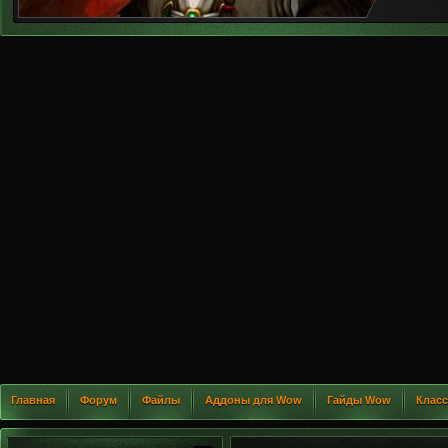
Главная
Форум
Файлы
Аддоны для Wow
Гайды Wow
Клас