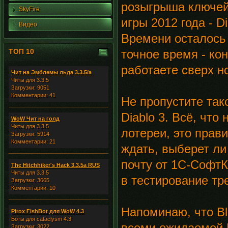
розыгрыша ключей
SkyFire
игры 2012 года - D
Видео
Времени осталось
ТОП 10
точное время - кон
работаете сверх н
Чит на Эмблемы льда 3.3.5/а
Читы для 3.3.5
Загрузки: 9051
Комментарии: 41
Не пропустите так
Diablo 3. Всё, чт
WoW Чит на голд
Читы для 3.3.5
лотереи, это прав
Загрузки: 5914
Комментарии: 21
ждать, выберет ли
почту от 1С-СофтК
The Hitchhiker's Hack 3.3.5a RUS
Читы для 3.3.5
в тестирование тре
Загрузки: 3665
Комментарии: 10
Напоминаю, что Bl
Pirox FishBot для WoW 4.3
Боты для cataclysm 4.3
всеми ожидаемой D
Загрузки: 3022