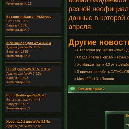
Комментарии: 17
разной неофициал
данные в которой 
Бот для рыбалки - Mr.Sergey
Боты для 3.3.5
апреля.
Загрузки: 1891
Комментарии: 7
Другие новости
Nice Damage для WoW 3.3.5a
Аддоны для WoW 3.3.5a
»
Стартовал розыгрыш ключей дл
Загрузки: 1855
Комментарии: 0
»
Осада Храма Нюцзао и экран 
»
Хотфиксы патча 4.3 от 3 декаб
LUI v3 для WoW 3.3.5 , 3.3.5a
»
5 причин не любить CATACLY
Аддоны для WoW 3.3.5a
Загрузки: 1802
»
Mass Effect 3 в Японии
Комментарии: 0
Комментарии: 2
HonorBuddy для WoW 4.3
Боты для cataclysm 4.3
Загрузки: 1487
Комментарии: 3
К
XLoot v1.0.1 для WoW 3.3.5a
т
Аддоны для WoW 3.3.5a