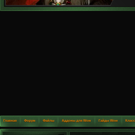
Главная
Форум
Файлы
Аддоны для Wow
Гайды Wow
Клас