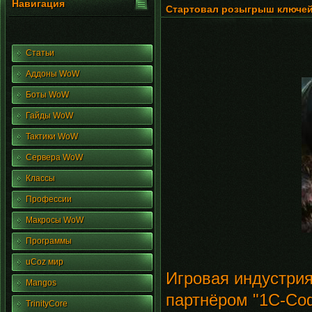
Навигация
Стартовал розыгрыш ключей 
Статьи
Аддоны WoW
Боты WoW
Гайды WoW
Тактики WoW
Сервера WoW
Классы
Профессии
Макросы WoW
Программы
uCoz мир
Игровая индустрия 
Mangos
партнёром "1С-Со
TrinityCore