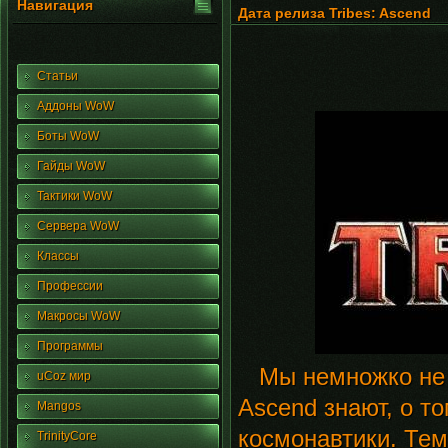
Навигация
Дата релиза Tribes: Ascend
Статьи
Аддоны WoW
Боты WoW
Гайды WoW
Тактики WoW
Сервера WoW
Классы
Профессии
Макросы WoW
Программы
Мы немножко не ув
uCoz мир
Ascend знают, о т
Mangos
космонавтики. Тем
TrinityCore