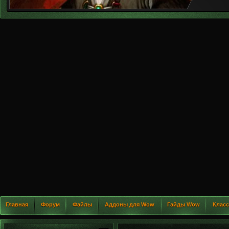
Главная
Форум
Файлы
Аддоны для Wow
Гайды Wow
Клас