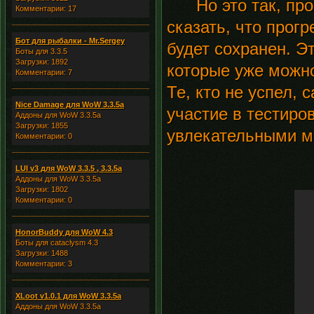
Но это так, прос
Комментарии: 17
сказать, что прогр
Бот для рыбалки - Mr.Sergey
будет сохранен. Э
Боты для 3.3.5
Загрузки: 1892
которые уже можно
Комментарии: 7
Те, кто не успел,
Nice Damage для WoW 3.3.5a
участие в тестиро
Аддоны для WoW 3.3.5a
Загрузки: 1855
увлекательными м
Комментарии: 0
LUI v3 для WoW 3.3.5 , 3.3.5a
Аддоны для WoW 3.3.5a
Загрузки: 1802
Комментарии: 0
HonorBuddy для WoW 4.3
Боты для cataclysm 4.3
Загрузки: 1488
Комментарии: 3
XLoot v1.0.1 для WoW 3.3.5a
Аддоны для WoW 3.3.5a