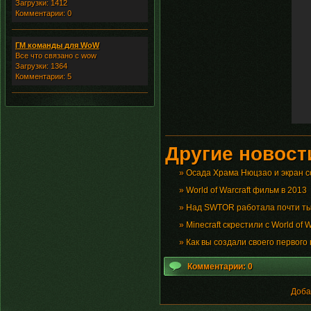
Загрузки: 1412
Комментарии: 0
ГМ команды для WoW
Все что связано с wow
Загрузки: 1364
Комментарии: 5
Другие новости
»
Осада Храма Нюцзао и экран 
»
World of Warcraft фильм в 2013
»
Над SWTOR работала почти ты
»
Minecraft скрестили с World of W
»
Как вы создали своего ​​первог
Комментарии: 0
Доба