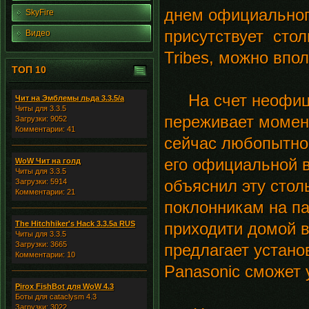
днем официального
SkyFire
присутствует стол
Видео
Tribes, можно впол
ТОП 10
На счет неофициа
Чит на Эмблемы льда 3.3.5/а
Читы для 3.3.5
переживает момент
Загрузки: 9052
Комментарии: 41
сейчас любопытно,
его официальной в
WoW Чит на голд
Читы для 3.3.5
объяснил эту сто
Загрузки: 5914
Комментарии: 21
поклонникам на па
The Hitchhiker's Hack 3.3.5a RUS
приходити домой в
Читы для 3.3.5
Загрузки: 3665
предлагает устано
Комментарии: 10
Panasonic сможет 
Pirox FishBot для WoW 4.3
Боты для cataclysm 4.3
Загрузки: 3022