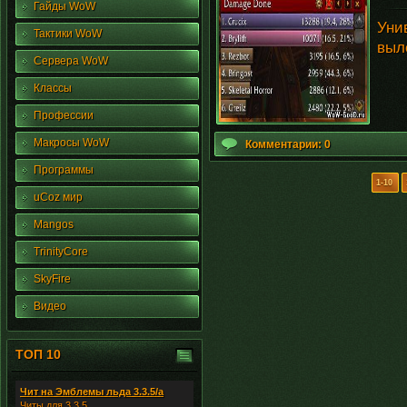
Гайды WoW
Уни
Тактики WoW
выле
Сервера WoW
Классы
Профессии
Макросы WoW
Комментарии: 0
Программы
1-10
uCoz мир
Mangos
TrinityCore
SkyFire
Видео
ТОП 10
Чит на Эмблемы льда 3.3.5/а
Читы для 3.3.5