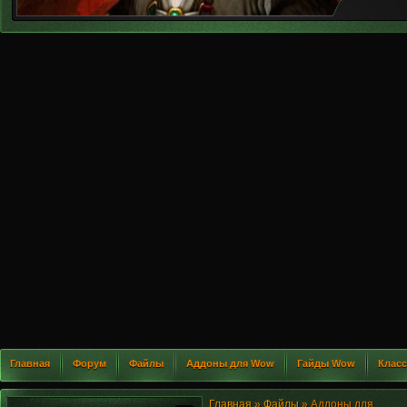
Главная
Форум
Файлы
Аддоны для Wow
Гайды Wow
Клас
Главная
»
Файлы
» Аддоны для