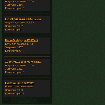
Аддоны для WoW 3.3.5a
Загрузки: 1855
Комментарии: 0
LUI v3 для WoW 3.3.5 , 3.3.5a
Аддоны для WoW 3.3.5a
Загрузки: 1802
Комментарии: 0
HonorBuddy для WoW 4.3
Боты для cataclysm 4.3
Загрузки: 1487
Комментарии: 3
XLoot v1.0.1 для WoW 3.3.5a
Аддоны для WoW 3.3.5a
Загрузки: 1411
Комментарии: 0
ГМ команды для WoW
Все что связано с wow
Загрузки: 1363
Комментарии: 5