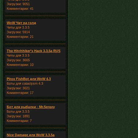
Загрузки: 9051
Комментарии: 41
WoW Чит на голд
Читы для 3.3.5
Загрузки: 5914
Комментарии: 21
The Hitchhiker's Hack 3.3.5a RUS
Читы для 3.3.5
Загрузки: 3665
Комментарии: 10
Pirox FishBot для WoW 4.3
Боты для cataclysm 4.3
Загрузки: 3021
Комментарии: 17
Бот для рыбалки - Mr.Sergey
Боты для 3.3.5
Загрузки: 1891
Комментарии: 7
Nice Damage для WoW 3.3.5a