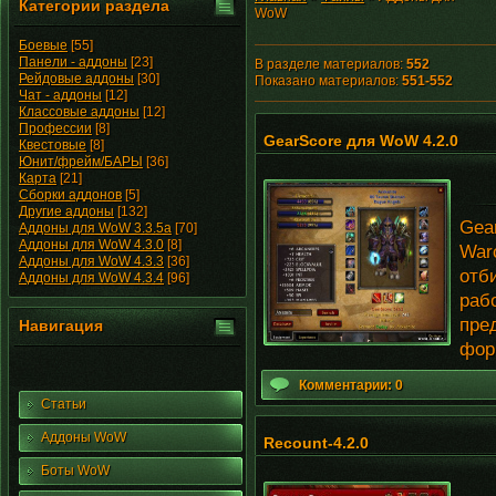
Категории раздела
WoW
Боевые
[55]
Панели - аддоны
[23]
В разделе материалов
:
552
Рейдовые аддоны
[30]
Показано материалов
:
551-552
Чат - аддоны
[12]
Классовые аддоны
[12]
Профессии
[8]
GearScore для WoW 4.2.0
Квестовые
[8]
Юнит/фрейм/БАРЫ
[36]
Карта
[21]
Сборки аддонов
[5]
Другие аддоны
[132]
Gea
Аддоны для WoW 3.3.5a
[70]
Аддоны для WoW 4.3.0
[8]
War
Аддоны для WoW 4.3.3
[36]
отб
Аддоны для WoW 4.3.4
[96]
раб
пре
Навигация
фор
Комментарии: 0
Статьи
Аддоны WoW
Recount-4.2.0
Боты WoW