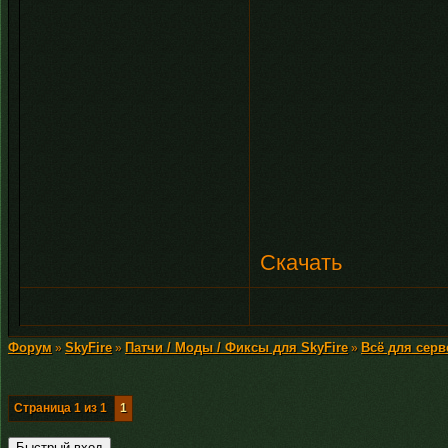
Скачать
Форум
SkyFire
Патчи / Моды / Фиксы для SkyFire
Всё для серв
»
»
»
Страница
1
из
1
1