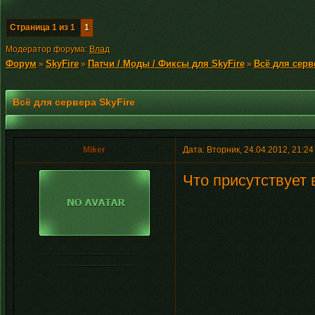
Страница
1
из
1
1
Модератор форума:
Влад
Форум
SkyFire
Патчи / Моды / Фиксы для SkyFire
Всё для серв
»
»
»
Всё для сервера SkyFire
Miker
Дата: Вторник, 24.04.2012, 21:2
Что присутствует 