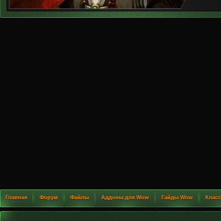
Главная
Форум
Файлы
Аддоны для Wow
Гайды Wow
Клас