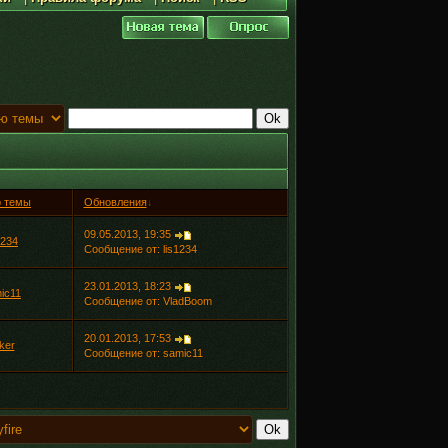
р темы
Обновления
↓
09.05.2013, 19:35
1234
Сообщение от:
lis1234
23.01.2013, 18:23
ic11
Сообщение от:
VladBoom
20.01.2013, 17:53
ker
Сообщение от:
samic11