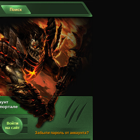
аунт
 портале
Забыли пароль от аккаунта?