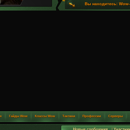
Вы находитесь: Wow-G
w
Гайды Wow
Классы Wow
Тактики
Профессии
Серверы
Новые сообщения
|
Участни