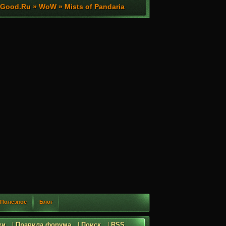
ood.Ru » WoW » Mists of Pandaria
Полезное
Блог
ки
|
Правила форума
|
Поиск
|
RSS