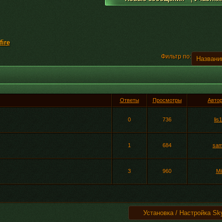
ire
Фильтр по:
Ответы
Просмотры
Авто
0
736
lis
1
684
sam
3
960
Mi