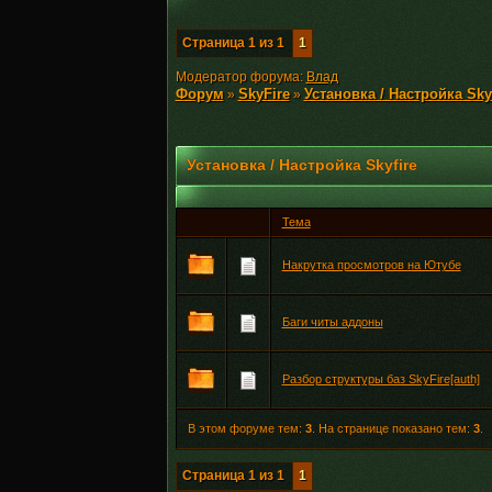
Страница
1
из
1
1
Модератор форума:
Влад
Форум
SkyFire
Установка / Настройка Skyf
»
»
Установка / Настройка Skyfire
Тема
Накрутка просмотров на Ютубе
Баги читы аддоны
Разбор структуры баз SkyFire[auth]
В этом форуме тем:
3
. На странице показано тем:
3
.
Страница
1
из
1
1