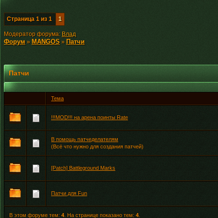
Страница
1
из
1
1
Модератор форума:
Влад
Форум
MANGOS
Патчи
»
»
Патчи
Тема
!!!MOD!!! на арена поинты Rate
В помощь патчеделателям
(Всё что нужно для создания патчей)
[Patch] Battleground Marks
Патчи для Fun
В этом форуме тем:
4
. На странице показано тем:
4
.