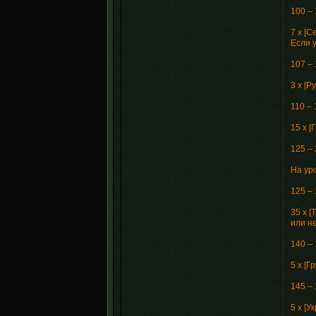
100 –
7 x [
Если 
107 – 
3 х [
110 – 
15 x 
125 –
На ур
125 –
35 x 
или н
140 –
5 x [
145 –
5 x [