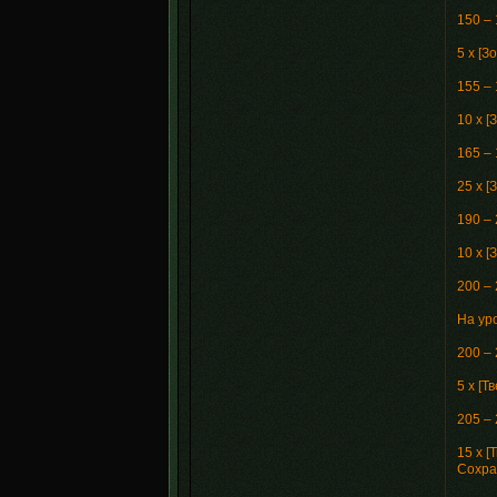
150 –
5 x [
155 –
10 x 
165 –
25 x 
190 –
10 x 
200 –
На уро
200 –
5 x [Т
205 –
15 x 
Сохра