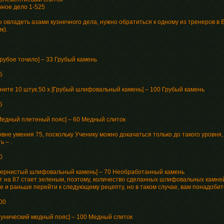
чное дело 1-525
ы овладеть азами кузнечного дела, нужно обратиться к одному из тренеров в
к).
Грубое точило] – 33 Грубый камень
5
ните 10 штук.50 x [Грубый шлифовальный камень] – 100 Грубый камень
5
[Медный плетеный пояс] – 60 Медный слиток
вне умения 75, поскольку Ученику можно докачаться только до такого уровня,
ь – .
0
[Зернистый шлифовальный камень] – 70 Необработанный камень
т на 87 стает зеленым, поэтому, количество сделанных шлифовальных камней
е и раньше перейти к следующему рецепту, но в таком случае, вам понадоби
00
[Рунический медный пояс] – 100 Медный слиток