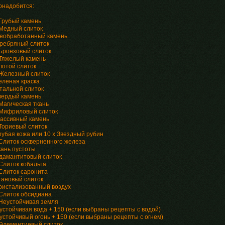
онадобится:
 Грубый камень
 Медный слиток
Необработанный камень
еребряный слиток
 Бронзовый слиток
 Тяжелый камень
лотой слиток
 Железный слиток
еленая краска
Стальной слиток
Твердый камень
Магическая ткань
 Мифриловый слиток
Массивный камень
 Ториевый слиток
рубая кожа или 10 x Звездный рубин
 Слиток оскверненного железа
кань пустоты
Адамантитовый слиток
 Слиток кобальта
 Слиток саронита
итановый слиток
Кристализованный воздух
 Слиток обсидиана
 Неустойчивая земля
еустойчивая вода + 150 (если выбраны рецепты с водой)
еустойчивый огонь + 150 (если выбраны рецепты с огнем)
 Элементиевый слиток