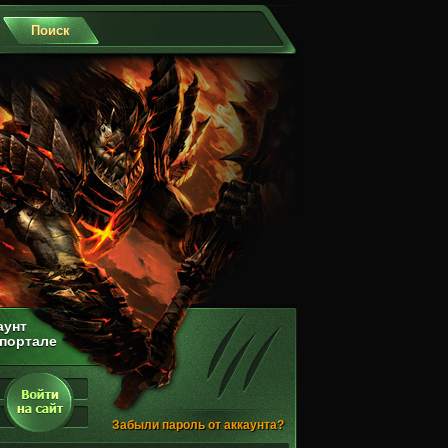
аунт
 портале
Забыли пароль от аккаунта?