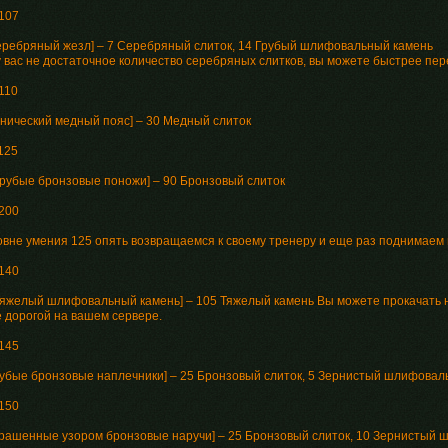
 107
Серебряный жезл] – 7 Серебряный слиток, 14 Грубый шлифовальный камень
у вас не достаточное количество серебряных слитков, вы можете быстрее пе
110
Рунический медный пояс] – 30 Медный слиток
125
[Грубые бронзовые поножи] – 90 Бронзовый слиток
 200
овне умения 125 опять возвращаемся к своему тренеру и еще раз поднимаем н
 140
[Тяжелый шлифовальный камень] – 105 Тяжелый камень Вы можете прокачать н
е дорогой на вашем сервере.
 145
Грубые бронзовые наплечники] – 25 Бронзовый слиток, 5 Зернистый шлифовал
 150
Украшенные узором бронзовые наручи] – 25 Бронзовый слиток, 10 Зернистый