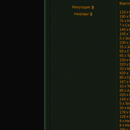
Вам п
Репутация:
9
133 x
Награды:
0
190 x
70 x 
7 x С
140 x
105 x
5 x Зо
230 x
35 x З
50 x 
65 x 
150 x 
320 x
20 x 
420 x
80 x Г
167 x
10 x Т
85 x 
320 x
140 x
5 х Т
30 x 
178 х
128 х
4 x Н
8 x Н
294 x