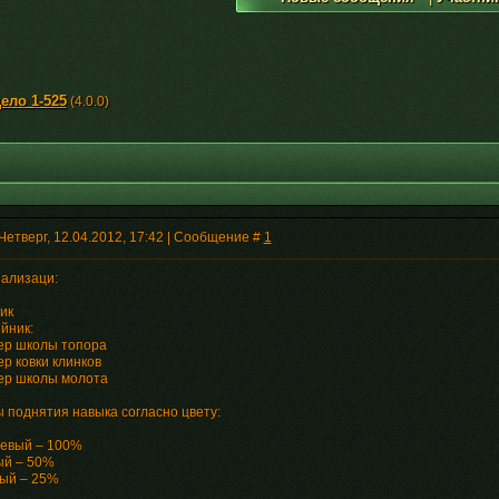
ело 1-525
(4.0.0)
Четверг, 12.04.2012, 17:42 | Сообщение #
1
ализаци:
ик
йник:
ер школы топора
р ковки клинков
ер школы молота
 поднятия навыка согласно цвету:
евый – 100%
й – 50%
ый – 25%