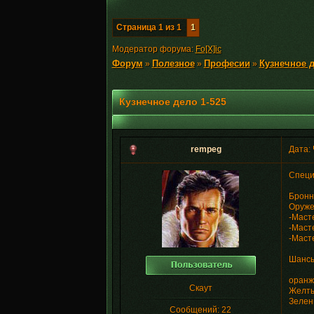
Страница
1
из
1
1
Модератор форума:
Fo[X]ic
Форум
Полезное
Професии
Кузнечное д
»
»
»
Кузнечное дело 1-525
rempeg
Дата: 
Cпеци
Бронн
Оруже
-Маст
-Масте
-Маст
Шансы
оранж
Скаут
Желты
Зелен
Сообщений:
22