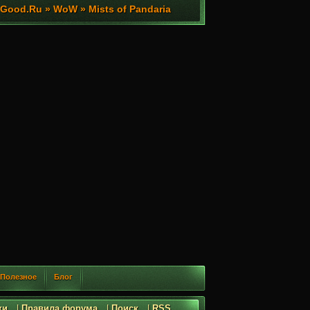
ood.Ru » WoW » Mists of Pandaria
Полезное
Блог
ки
|
Правила форума
|
Поиск
|
RSS