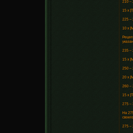
210 –
15 x 
225 –
10 x 
Рецепт
указа
235 –
15 x 
250 –
20 x 
260 –
15 x [
275 –
На 27
своег
275 –