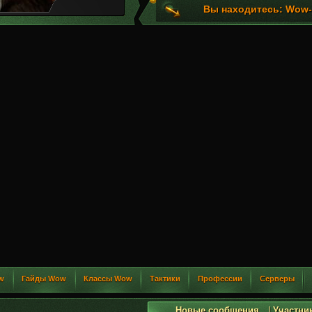
Вы находитесь: Wow-G
w
Гайды Wow
Классы Wow
Тактики
Профессии
Серверы
Новые сообщения
|
Участни