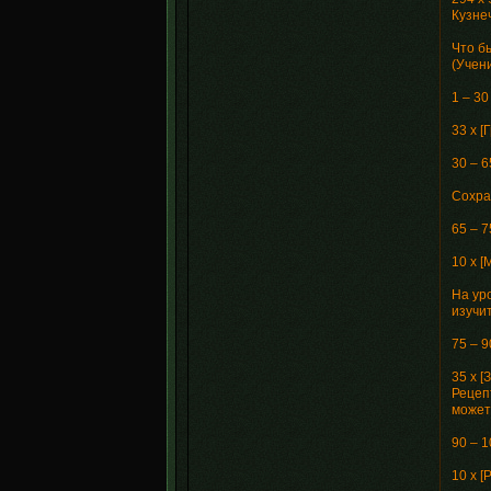
Кузне
Что б
(Учени
1 – 30
33 x [
30 – 6
Сохра
65 – 7
10 x 
На уро
изучит
75 – 9
35 x 
Рецеп
может
90 – 1
10 x 