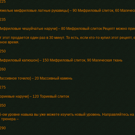
 225
[Тяжелые мифриловые латные рукавицы] – 90 Мифриловый слиток, 60 Магичес
 235
[Мифриловые чешуйчатые наручи] – 80 Мифриловый слиток Рецепт можно при
 этот продается один раз в 30 минут. То есть, если кто-то купил этот рецепт,
нное время.
 250
[Мифриловый капюшон] – 150 Мифриловый слиток, 90 Магическая ткань
 260
[Массивное точило] – 20 Массивный камень
 275
Ториевые наручи] – 120 Ториевый слиток
 350
5-ом уровне навыка вы уже можете изучить новый уровень. Направляйтесь на
о тренера –
 290