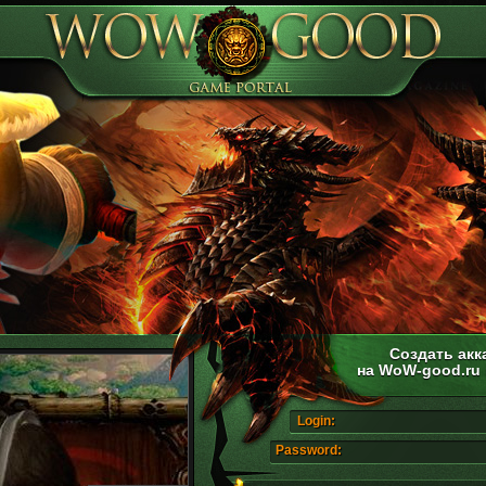
Создать акк
на WoW-good.ru
Login:
Password: