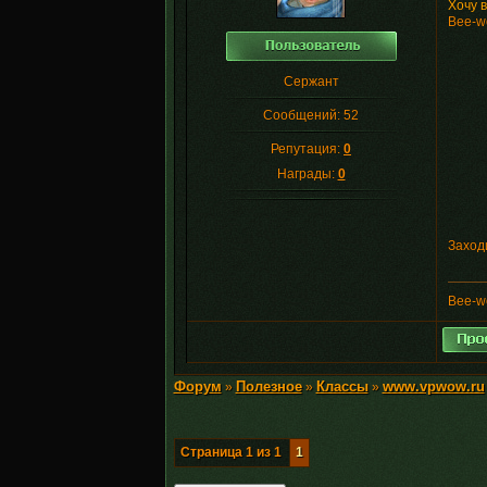
Хочу в
Bee-w
Сержант
Сообщений:
52
Репутация:
0
Награды:
0
Заход
Bee-w
Форум
Полезное
Классы
www.vpwow.ru
»
»
»
Страница
1
из
1
1