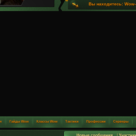
Вы находитесь: Wow-G
w
Гайды Wow
Классы Wow
Тактики
Профессии
Серверы
Новые сообщения
|
Участни