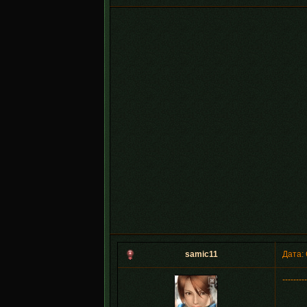
samic11
Дата: 
---------