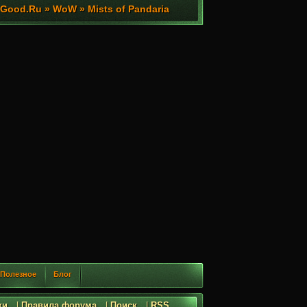
ood.Ru » WoW » Mists of Pandaria
Полезное
Блог
ки
|
Правила форума
|
Поиск
|
RSS