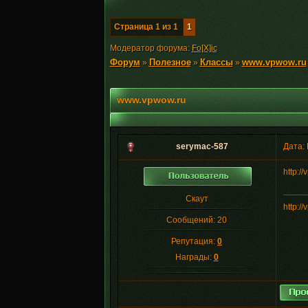
Страница
1
из
1
1
Модератор форума:
Fo[X]ic
Форум
Полезное
Классы
www.vpwow.ru
»
»
»
www.vpwow.ru
serymac-587
Дата:
http://
Скаут
http://
Сообщений:
20
Репутация:
0
Награды:
0