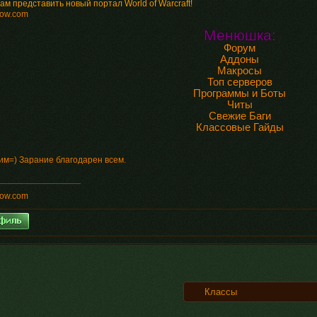
ам представить новый портал World of Warcraft!
ow.com
Менюшка:
Форум
Аддоны
Макросы
Топ серверов
Программы и Боты
Читы
Свежие Баги
Классовые Гайды
им=) Зарание благодарен всем.
ow.com