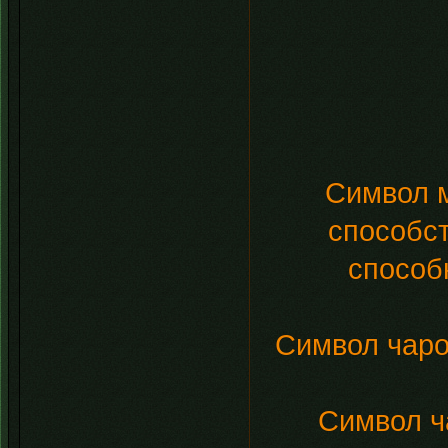
Символ м
способс
способ
Символ чарод
Символ ча