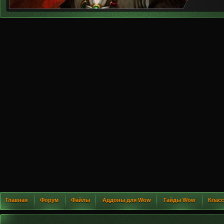
Главная
Форум
Файлы
Аддоны для Wow
Гайды Wow
Клас