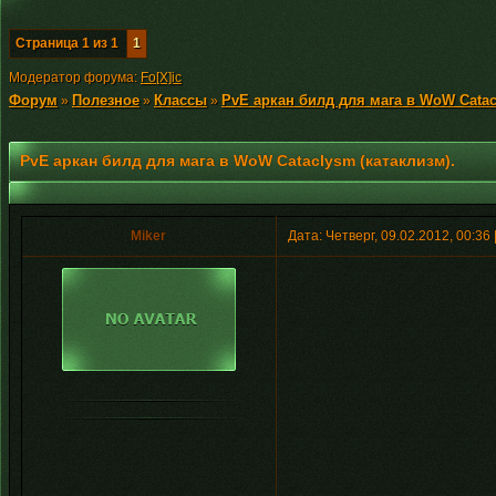
Страница
1
из
1
1
Модератор форума:
Fo[X]ic
Форум
Полезное
Классы
PvE аркан билд для мага в WoW Catac
»
»
»
PvE аркан билд для мага в WoW Cataclysm (катаклизм).
Miker
Дата: Четверг, 09.02.2012, 00:3