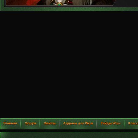
Главная
Форум
Файлы
Аддоны для Wow
Гайды Wow
Клас