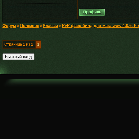
Форум
Полезное
Классы
PvP фаер билд для мага wow 4.0.6. Fir
»
»
»
Страница
1
из
1
1