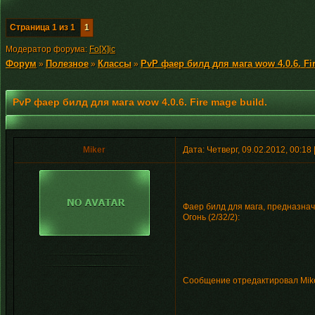
Страница
1
из
1
1
Модератор форума:
Fo[X]ic
Форум
Полезное
Классы
PvP фаер билд для мага wow 4.0.6. Fir
»
»
»
PvP фаер билд для мага wow 4.0.6. Fire mage build.
Miker
Дата: Четверг, 09.02.2012, 00:1
Фаер билд для мага, предназначе
Огонь (2/32/2):
Сообщение отредактировал
Mik