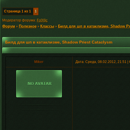
Страница
1
из
1
1
Модератор форума:
Fo[X]ic
Форум
Полезное
Классы
Билд для шп в катаклизме, Shadow Pr
»
»
»
Билд для шп в катаклизме, Shadow Priest Cataclysm
Miker
Дата: Среда, 08.02.2012, 21:51 