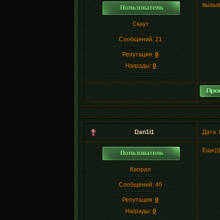
выаы
Скаут
Сообщений:
21
Репутация:
0
Награды:
0
Dan1l1
Дата: 
Еще)))
Капрал
Сообщений:
40
Репутация:
0
Награды:
0