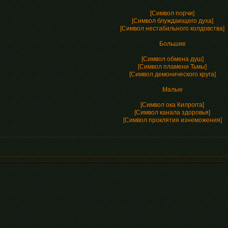
[Символ порчи]
[Символ блуждающего духа]
[Символ нестабильного колдовства]
Большие
[Символ обмена душ]
[Символ пламени Тьмы]
[Символ демонического круга]
Малые
[Символ ока Килрогга]
[Символ канала здоровья]
[Символ проклятия изнеможения]