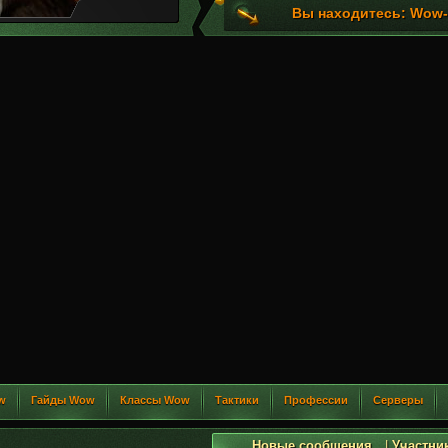
Вы находитесь: Wow-G
w
Гайды Wow
Классы Wow
Тактики
Профессии
Серверы
Новые сообщения
|
Участни