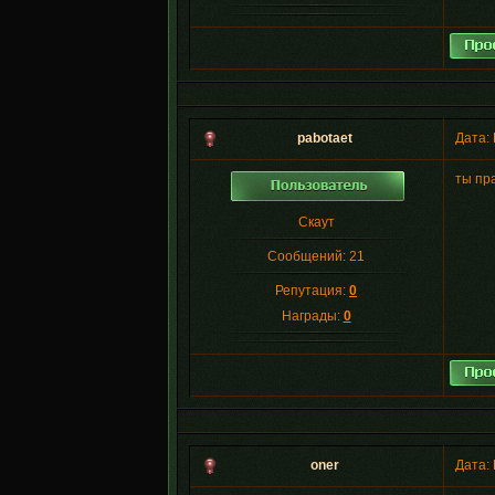
pabotaet
Дата: 
ты пр
Скаут
Сообщений:
21
Репутация:
0
Награды:
0
oner
Дата: