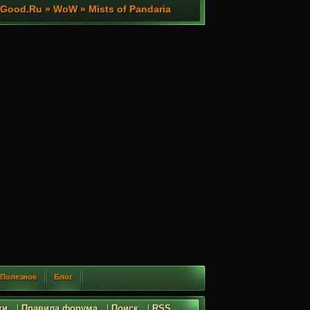
ood.Ru » WoW » Mists of Pandaria
Полезное
Блог
ки
|
Правила форума
|
Поиск
|
RSS