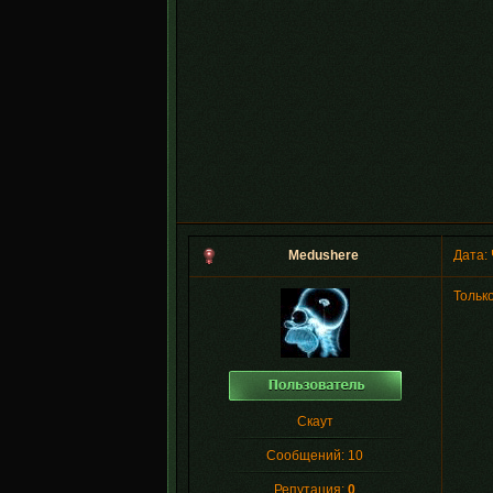
Medushere
Дата: 
Только
Скаут
Сообщений:
10
Репутация:
0