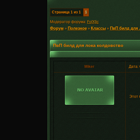
Страница
1
из
1
1
Модератор форума:
Fo[X]ic
Форум
Полезное
Классы
ПвП билд для 
»
»
»
ПвП билд для лока колдовство
Miker
Дата: 
Этот 