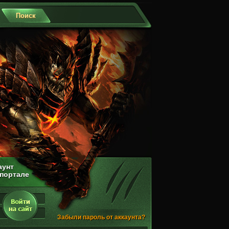
аунт
 портале
Забыли пароль от аккаунта?