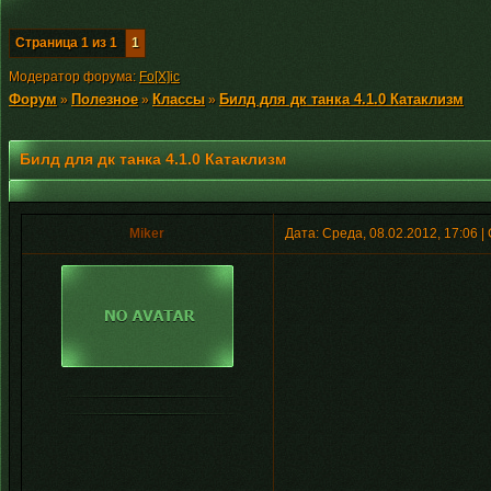
Страница
1
из
1
1
Модератор форума:
Fo[X]ic
Форум
Полезное
Классы
Билд для дк танка 4.1.0 Катаклизм
»
»
»
Билд для дк танка 4.1.0 Катаклизм
Miker
Дата: Среда, 08.02.2012, 17:06 