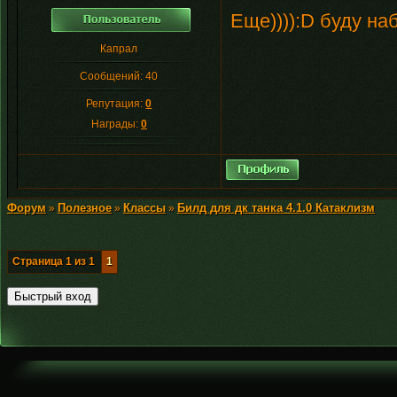
Еще)))):D буду на
Капрал
Сообщений:
40
Репутация:
0
Награды:
0
Форум
Полезное
Классы
Билд для дк танка 4.1.0 Катаклизм
»
»
»
Страница
1
из
1
1