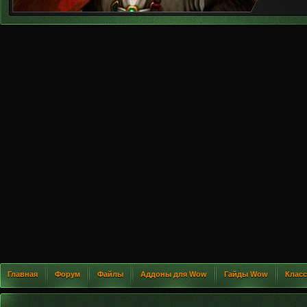
Главная
Форум
Файлы
Аддоны для Wow
Гайды Wow
Клас