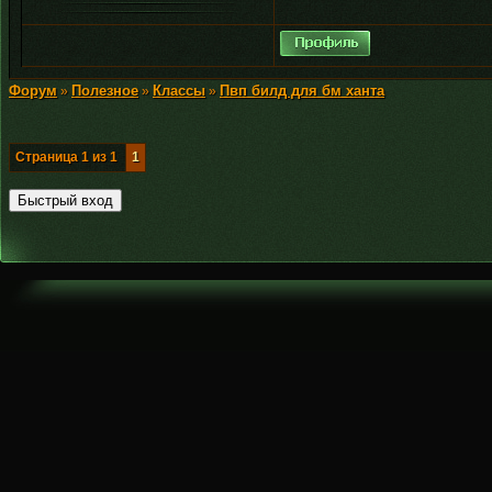
Форум
Полезное
Классы
Пвп билд для бм ханта
»
»
»
Страница
1
из
1
1