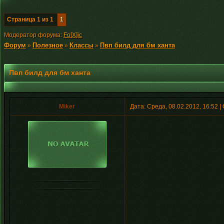
Страница
1
из
1
1
Модератор форума:
Fo[X]ic
Форум
Полезное
Классы
Пвп билд для бм ханта
»
»
»
Пвп билд для бм ханта
Miker
Дата: Среда, 08.02.2012, 16:52 