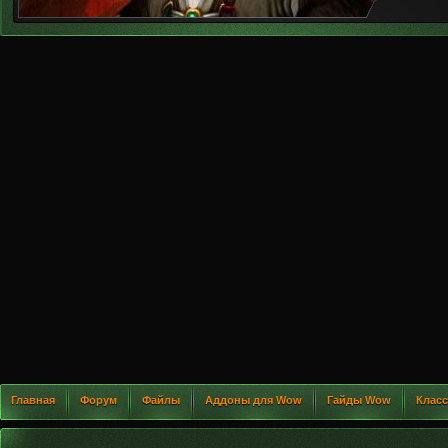
Главная
Форум
Файлы
Аддоны для Wow
Гайды Wow
Клас