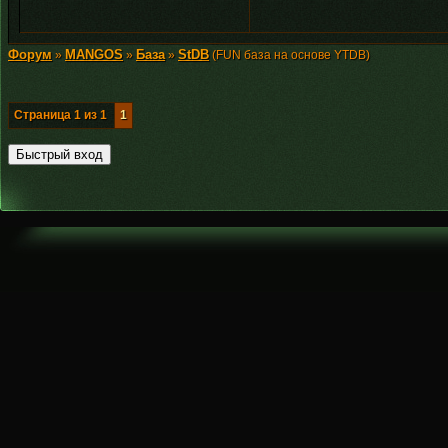
Форум
MANGOS
База
StDB
»
»
»
(FUN база на основе YTDB)
Страница
1
из
1
1