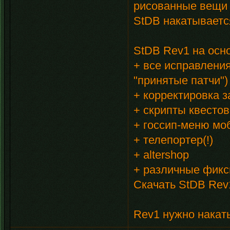
рисованные вещи и 
StDB накатывается
StDB Rev1 на осн
+ все исправления
"принятые патчи")
+ корректировка 
+ скрипты квестов
+ госсип-меню мо
+ телепортер(!)
+ altershop
+ различные фик
Скачать StDB Rev
Rev1 нужно накат