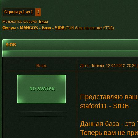
Страница
1
из
1
1
Модератор форума:
Влад
Форум
MANGOS
База
StDB
»
»
»
(FUN база на основе YTDB)
StDB
Влад
Дата: Четверг, 12.04.2012, 20:2
Представляю ваш
staford11 - StDB
Данная база - эт
Теперь вам не пр