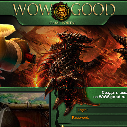
Создать акк
на WoW-good.ru
Login:
Password: