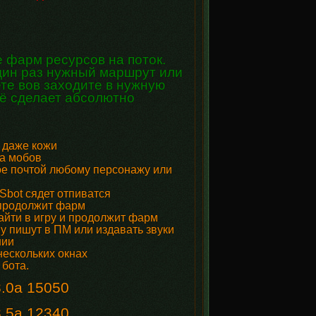
е фарм ресурсов на поток.
один раз нужный маршрут или
ете вов заходите в нужную
сё сделает абсолютно
 даже кожи
ва мобов
ое почтой любому персонажу или
MSbot сядет отпиватся
и продолжит фарм
айти в игру и продолжит фарм
у пишут в ПМ или издавать звуки
нии
нескольких окнах
 бота.
.0a 15050
.5a 12340