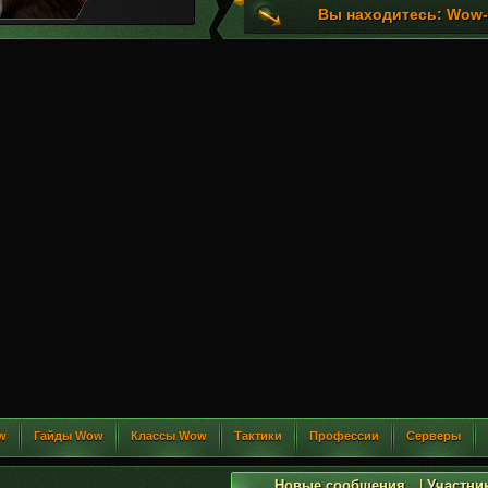
Вы находитесь: Wow-G
w
Гайды Wow
Классы Wow
Тактики
Профессии
Серверы
Новые сообщения
|
Участни