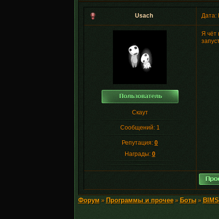
Usach
Дата: 
Я чёт 
запуст
Скаут
Сообщений:
1
Репутация:
0
Награды:
0
Форум
Программы и прочее
Боты
BIMSb
»
»
»