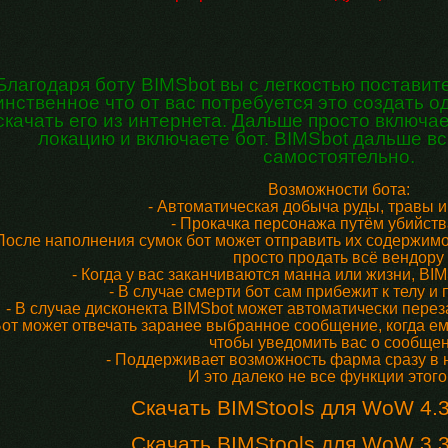
Благодаря боту BIMSbot вы с легкостью поставит
нственное что от вас потребуется это создать 
скачать его из интернета. Дальше просто включа
локацию и включаете бот. BIMSbot дальше в
самостоятельно.
Возможности бота:
- Автоматическая добыча руды, травы и
- Прокачка персонажа путём убийст
 После наполнения сумок бот может отправить их содержим
просто продать всё вендору
- Когда у вас заканчиваются манна или жизни, BI
- В случае смерти бот сам прибежит к телу 
- В случае дисконекта BIMSbot может автоматически перез
Бот может отвечать заранее выбранное сообщение, когда ем
чтобы уведомить вас о сообще
- Поддерживает возможность фарма сразу в 
И это далеко не все функции этого
Скачать BIMStools для WoW 4.3
Скачать BIMStools для WoW 3.3