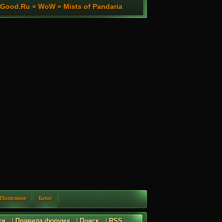
ood.Ru » WoW » Mists of Pandaria
Полезное
Блог
ки
|
Правила форума
|
Поиск
|
RSS