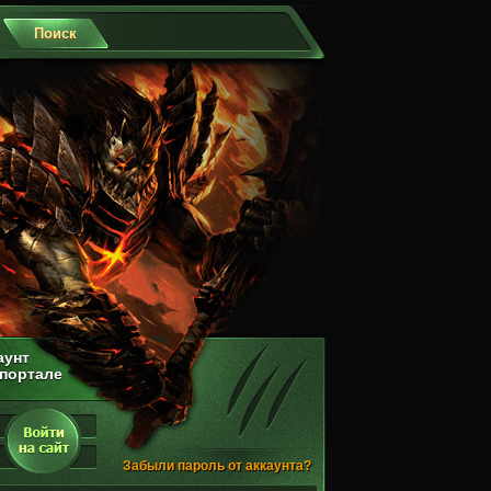
аунт
 портале
Забыли пароль от аккаунта?