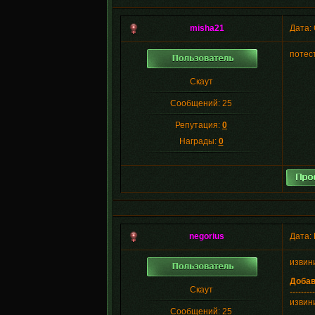
misha21
Дата: 
потест
Скаут
Сообщений:
25
Репутация:
0
Награды:
0
negorius
Дата: 
извин
Доба
Скаут
---------
извин
Сообщений:
25