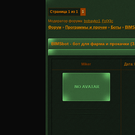
Страница
1
из
1
1
Модератор форума:
bobayko1
,
Fo[X]ic
Форум
Программы и прочее
Боты
BIMSb
»
»
»
BIMSbot - бот для фарма и прокачки (3.
Miker
Дата: 