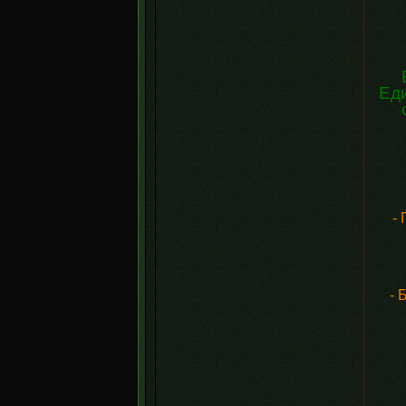
Еди
-
- 