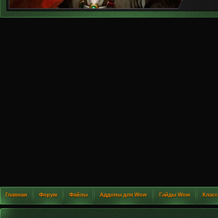
Главная
Форум
Файлы
Аддоны для Wow
Гайды Wow
Клас