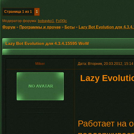
Страница
1
из
1
1
Модератор форума:
bobayko1
,
Fo[X]ic
Форум
Программы и прочее
Боты
Lazy Bot Evolution для 4.3.
»
»
»
Lazy Bot Evolution для 4.3.4.15595 WoW
Miker
Дата: Вторник, 20.03.2012, 15:1
Lazy Evoluti
Работает на о