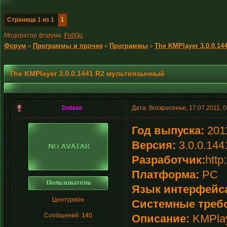
Страница
1
из
1
1
Модератор форума:
Fo[X]ic
Форум
Программы и прочее
Программы
The KMPlayer 3.0.0.1
»
»
»
The KMPlayer 3.0.0.1441 R2 мультиязычный
Dotaxe
Дата: Воскресенье, 17.07.2011, 
Год выпуска:
201
Версия:
3.0.0.144
Разработчик:
http
Платформа:
PC
Язык интерфейс
Центурион
Системные треб
Сообщений:
140
Описание:
KMPlay