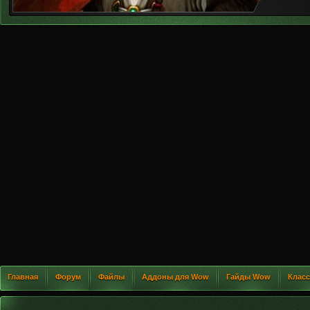
Главная
Форум
Файлы
Аддоны для Wow
Гайды Wow
Клас