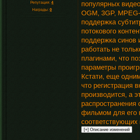
популярных видео
Репутация:
4
Награды:
0
OGM, 3GP, MPEG-1
поддержка субтит
потокового контен
поддержка синов и
работать не толь
плагинами, что по
параметры проиг
Кстати, еще одни
что регистрация 
производится, а э
распространения с
фильмом для его 
соответствующих 