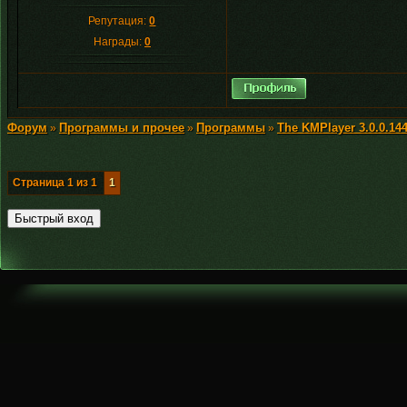
Репутация:
0
Награды:
0
Форум
Программы и прочее
Программы
The KMPlayer 3.0.0.1
»
»
»
Страница
1
из
1
1