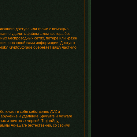
ованного доступа или кражи с помощью
ованно удалить файлы с компьютера без
нных беспроводных сетях, потере или краже
зашифрованной вами информации. Доступ к
rsky KryptoStorage оберегает вашу частную
Включает в себя собственно AVZ и
наружение и удаление SpyWare и AdWare
вых и почтовых червей, TrojanSpy,
раммы Ad-aware (естественно, со своими