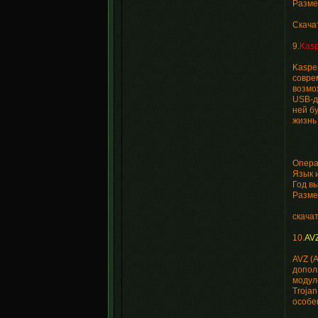
Разме
Скача
9.
Kasp
Kaspe
совре
возмо
USB-д
ней б
жизнь 
Опера
Язык 
Год в
Разме
скача
10.
AVZ
AVZ (
допол
модуле
Troja
особе