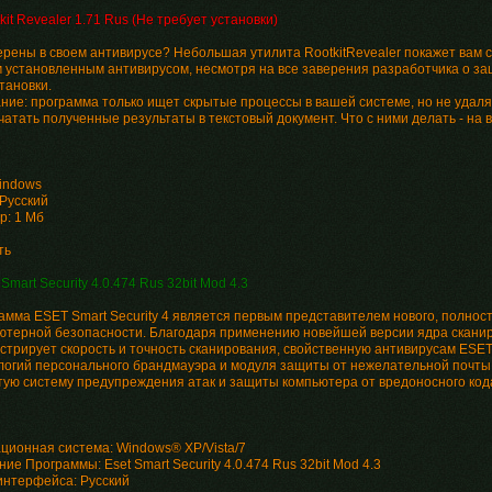
kit Revealer 1.71 Rus (Не требует установки)
ерены в своем антивирусе? Небольшая утилита RootkitRevealer покажет вам 
 установленным антивирусом, несмотря на все заверения разработчика о защ
тановки.
ние: программа только ищет скрытые процессы в вашей системе, но не удаля
чатать полученные результаты в текстовый документ. Что с ними делать - на 
indows
 Русский
р: 1 Мб
ть
 Smart Security 4.0.474 Rus 32bit Mod 4.3
амма ESET Smart Security 4 является первым представителем нового, полнос
ютерной безопасности. Благодаря применению новейшей версии ядра скани
стрирует скорость и точность сканирования, свойственную антивирусам ESET
логий персонального брандмауэра и модуля защиты от нежелательной почты.
тую систему предупреждения атак и защиты компьютера от вредоносного код
ционная система: Windows® XP/Vista/7
ие Программы: Eset Smart Security 4.0.474 Rus 32bit Mod 4.3
интерфейса: Русский