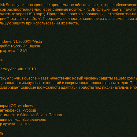
isk Security - инновационное программное обеспечение, которое обеспечива
усов распространяемых через сменные носители (USB флешки, карты памяти,
ючаемые через USB порт). Программа проста в обращении, нетребовательна 
ории "поставил и забыл". Программа полностью совместима с современными а
льшую защиту при использовании их вместе.
indows NT/2000/XP/Vista
ейс: Русский / English
р архива: 1.3 Mb
ть
ersky Anti-Virus 2010
rsky Anti-Virus обеспечивает качественно новый уровень защиты вашего ком
ционных антивирусных технологий и современных проактивных методов. Проду
сматривает широкие возможности адаптации работы под индивидуальные по
орма|OC: windows
интерфейса: Русский
стимость с Windows Seven: Полная
ция|рег код: Всё включено
р архива: 120 Мб
ть