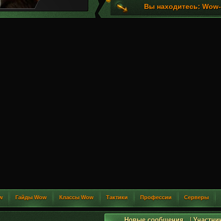
Вы находитесь: Wow-G
w
Гайды Wow
Классы Wow
Тактики
Профессии
Серверы
Новые сообщения
|
Участни