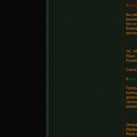
7.
Root
Вы ув
вашим
без ус
Внима
распе
ОС: W
Язык:
Разме
Скача
8.
Eset
Прогр
компь
демон
техно
разви
Опера
Назван
Язык 