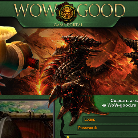
Создать акк
на WoW-good.ru
Login:
Password: