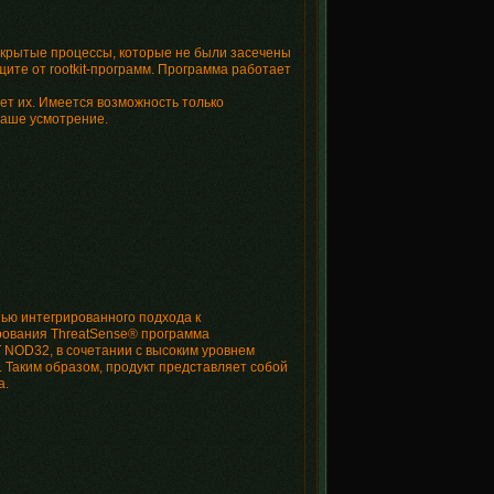
скрытые процессы, которые не были засечены
ите от rootkit-программ. Программа работает
ет их. Имеется возможность только
ваше усмотрение.
тью интегрированного подхода к
рования ThreatSense® программа
 NOD32, в сочетании с высоким уровнем
 Таким образом, продукт представляет собой
а.