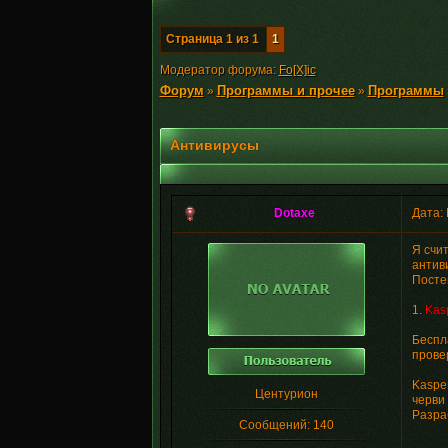
Страница
1
из
1
1
Модератор форума:
Fo[X]ic
Форум
Программы и прочее
Программы
»
»
Антивирусы
Dotaxe
Дата: 
Я счи
антив
Посте
1.
Kasp
Беспл
прове
Kasper
Центурион
черви 
Разра
Сообщений:
140