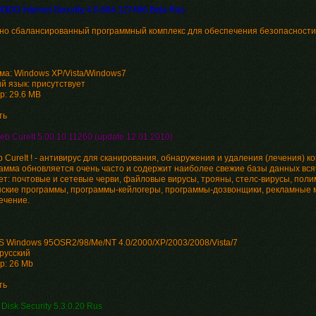
DO Internet Security 4.0.664.127486 Beta Rus
но сбалансированный программный комплекс для обеспечения безопасности 
ма: Windows XP/Vista/Windows7
й язык: присутствует
р: 29.6 MB
ть
eb CureIt 5.00.10.11260 (update 12.01.2010)
b CureIt ! - антивирус для сканирования, обнаружения и удаления (лечения) 
амма обновляется очень часто и содержит наиболее свежие базы данных вс
ет: почтовые и сетевые черви, файловые вирусы, трояны, стелс-вирусы, пол
ские программы, программы-кейлогеры, программы-дозвонщики, рекламные м
ечение.
S Windows 95OSR2/98/Me/NT 4.0/2000/XP/2003/2008/Vista/7
русский
р: 26 Mb
ть
Disk Security 5.3.0.20 Rus