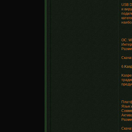
USB D
и вир
подкл
катег
наибо
OC: W
Интерф
Разме
Скача
6.
Kasp
Kaspe
тради
преду
Платф
Язык 
Совме
Актива
Разме
Скача