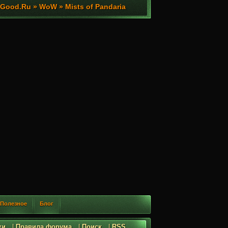
ood.Ru » WoW » Mists of Pandaria
Полезное
Блог
ки
|
Правила форума
|
Поиск
|
RSS