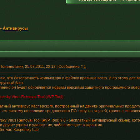
Антивирусы
»
Понедельник, 25.07.2011, 22:13 | Сообщение #
1
таю, что безопасность компьютера и файлов превыше всего. И по этому для в
ирусный блок.
пенно он будет обновляется новыми версиями защитного программного обес
ersky Virus Removal Tool (AVP Tool)
атный антивирус Касперского, построенный на движке оригинальных продукт
ряет систему на наличие вредоносного ПО: вирусов, червей, троянов, шпионск
sky Virus Removal Tool (AVP Tool) 9.0 - бесплатный антивирусный сканер, ко
и другие угрозы и удаляет их, либо помещает в карантин.
ботчик: Kaspersky Lab