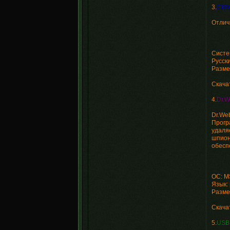
3.
COMO
Отлич
Систе
Русски
Разме
Скача
4.
Dr.W
Dr.We
Прогр
удаля
шпион
обесп
ОС: M
Язык: 
Разме
Cкача
5.
USB 