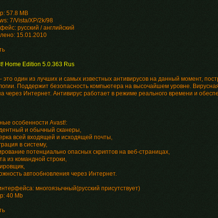
р: 57.8 MB
s: 7/Vista/XP/2k/98
фейс: русский / английский
лено: 15.01.2010
ть
t! Home Edition 5.0.363 Rus
! - это один из лучших и самых известных антивирусов на данный момент, по
логии. Поддержит безопасность компьютера на высочайшем уровне. Вирусная
на через Интернет. Антивирус работает в режиме реального времени и обесп
ные особенности Avast!:
идентный и обычный сканеры,
верка всей входящей и исходящей почты,
грация в систему,
кирование потенциально опасных скриптов на веб-страницах,
та из командной строки,
нировщик,
можность автообновления через Интернет.
интерфейса: многоязычный(русский присутствует)
р: 40 Mb
ть