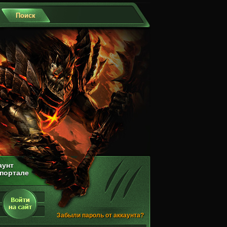
аунт
 портале
Забыли пароль от аккаунта?