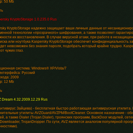
р: 50 Mb
ть
ersky KryptoStorage 1.0.235.0 Rus
rsky KryptoStorage надежно защищает ваши личные данные от несанкционир
менной технологии «прозрачного» шифрования, а также позволяет гарантир
жности их восстановления. В случае вирусной атаки, при работе в незащище
иска или ноутбука Kaspersky KryptoStorage обеспечит конфиденциальность 
удет невозможен без знания пароля, подобрать который крайне трудно. Kaspe
от чужих глаз.
ционная система: Windows® XP/Vista/7
интерфейса: Русский
ыхода: 2009
р: 12 Mb
ть
 Dream 4.32.2009.12.29 Rus
Антивирус Зайцева) - бесплатная быстро работающая антивирусная утилита. 
нительные утилиты AVZGuard/AVZPM/BootCleaner. Основное назначение - об
й, а также Dialer (Trojan.Dialer), троянских программ, BackDoor модулей, сете
nDownloader, TrojanDropper. По сути, AVZ является аналогом популярной прог
нностями).