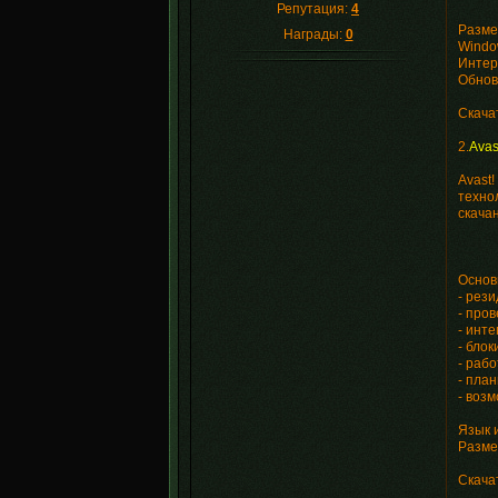
Репутация:
4
Разме
Награды:
0
Window
Интер
Обнов
Cкача
2.
Avas
Avast
техно
скача
Основ
- рез
- про
- инте
- бло
- рабо
- пла
- воз
Язык 
Разме
Скача