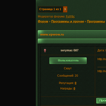
Страница
1
из
1
1
Модератор форума:
Fo[X]ic
Форум
Программы и прочее
Программы
»
»
www.vpwow.ru
serymac-587
Дата:
http://
Скаут
http://
Сообщений:
20
Репутация:
0
Награды:
0