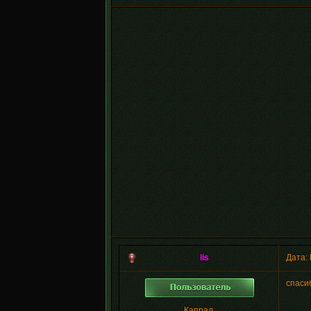
lis
Дата: 
спаси
Капрал