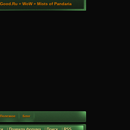
ood.Ru » WoW » Mists of Pandaria
Полезное
Блог
ки
|
Правила форума
|
Поиск
|
RSS