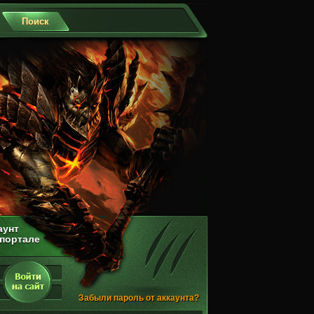
аунт
 портале
Забыли пароль от аккаунта?