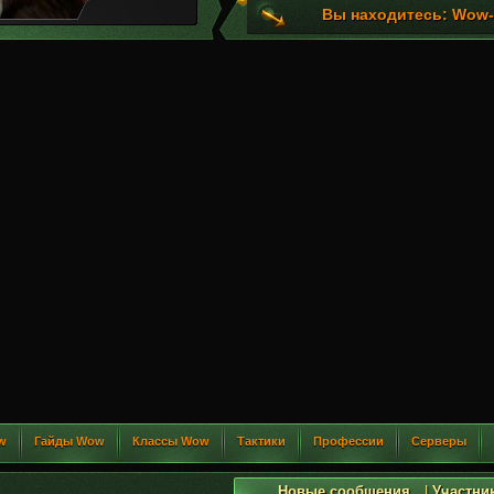
Вы находитесь: Wow-G
w
Гайды Wow
Классы Wow
Тактики
Профессии
Серверы
Новые сообщения
|
Участни