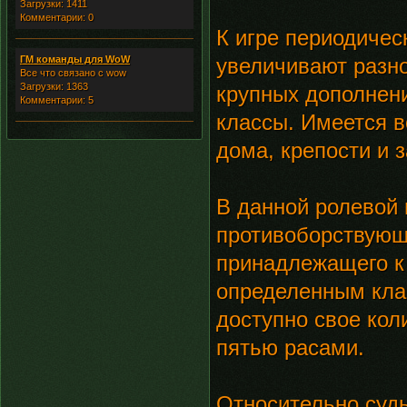
Загрузки: 1411
Комментарии: 0
К игре периодичес
ГМ команды для WoW
увеличивают разно
Все что связано с wow
Загрузки: 1363
крупных дополнени
Комментарии: 5
классы. Имеется 
дома, крепости и 
В данной ролевой 
противоборствующи
принадлежащего к 
определенным клас
доступно свое кол
пятью расами.
Относительно судь