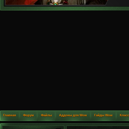
Главная
Форум
Файлы
Аддоны для Wow
Гайды Wow
Клас