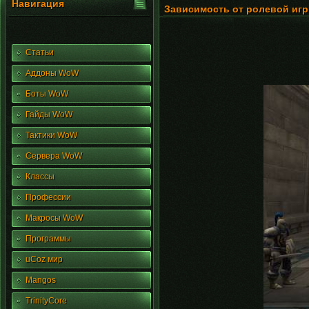
Навигация
Зависимость от ролевой игры
Статьи
Аддоны WoW
Боты WoW
Гайды WoW
Тактики WoW
Сервера WoW
Классы
Профессии
Макросы WoW
Программы
uCoz мир
Mangos
TrinityCore