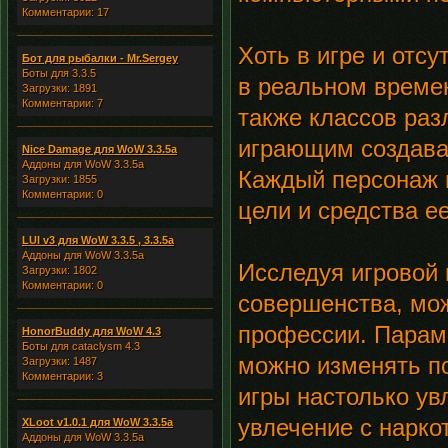
Комментарии: 17
Хоть в игре и отсу
Бот для рыбалки - Mr.Sergey
Боты для 3.3.5
в реальном времен
Загрузки: 1891
Комментарии: 7
также классов раз
играющим создава
Nice Damage для WoW 3.3.5a
Аддоны для WoW 3.3.5a
Каждый персонаж 
Загрузки: 1855
Комментарии: 0
цели и средства е
LUI v3 для WoW 3.3.5 , 3.3.5a
Аддоны для WoW 3.3.5a
Исследуя игровой 
Загрузки: 1802
Комментарии: 0
совершенства, мо
профессии. Параме
HonorBuddy для WoW 4.3
Боты для cataclysm 4.3
можно изменять по
Загрузки: 1487
Комментарии: 3
игры настолько ув
увлечение с нарко
XLoot v1.0.1 для WoW 3.3.5a
Аддоны для WoW 3.3.5a