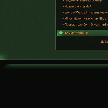
»
Гайд-Ачив. Патч 4.3. Обзор
»
Новые маунты MoP
»
World of Warcraft глазами нови
»
Minecraft почти как Angry Birds
»
Превью поля боя - Silvershard 
Комментарии: 0
Доба