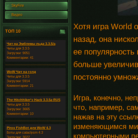
SkyFire
Видео
Хотя игра World o
ТОП 10
назад, она ниско
Чит на Эмблемы льда 3.3.5/а
Читы для 3.3.5
ее популярность 
Загрузки: 9051
Комментарии: 41
больше увеличив
WoW Чит на голд
постоянно умножа
Читы для 3.3.5
Загрузки: 5914
Комментарии: 21
Игра, конечно, не
The Hitchhiker's Hack 3.3.5a RUS
Читы для 3.3.5
что, например, са
Загрузки: 3665
Комментарии: 10
нажав на эту ссыл
изменяющимся мир
Pirox FishBot для WoW 4.3
Боты для cataclysm 4.3
компьютерными п
Загрузки: 3022