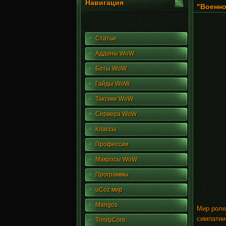
Навигация
"Военно
Статьи
Аддоны WoW
Боты WoW
Гайды WoW
Тактики WoW
Сервера WoW
Классы
Профессии
Макросы WoW
Программы
uCoz мир
Mangos
Мир роле
симпатии
TrinityCore