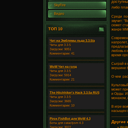
доступны
SkyFire
либо пла
Видео
Среди пос
звучит: "
сюжет ста
ТОП 10
жанре M
Современн
Чит на Эмблемы льда 3.3.5/а
напролет,
Читы для 3.3.5
предлагае
Загрузки: 9051
любовь к 
Комментарии: 41
время орг
Сыграй в 
WoW Чит на голд
вершине 
Читы для 3.3.5
Загрузки: 5914
О чем рас
Комментарии: 21
Культовый
может при
The Hitchhiker's Hack 3.3.5a RUS
и Орды. И
Читы для 3.3.5
монахом, 
Загрузки: 3665
Комментарии: 10
В игре во
насыщен м
Pirox FishBot для WoW 4.3
Другие 
Боты для cataclysm 4.3
Загрузки: 3022
»
WoWG