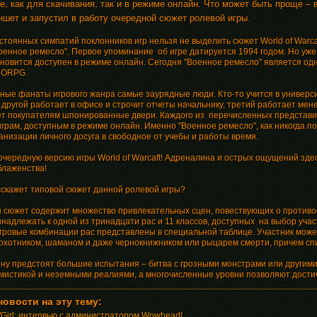
е, как для скачивания, так и в режиме онлайн. Что может быть проще – 
ншет и запустил в работу очередной сюжет ролевой игры.
тоянных симпатий поклонников игр нельзя не выделить сюжет World of Warcaf
Военное ремесло". Первое упоминание об игре датируется 1994 годом. Но уж
новится доступен в режиме онлайн. Сегодня "Военное ремесло" является одн
MORPG.
ые фанаты игрового жанра самые заурядные люди. Кто-то учится в универси
 другой работает в офисе и строчит отчеты начальнику, третий работает ме
т покупателям шпонированные двери. Каждого из перечисленных представи
играм, доступным в режиме онлайн. Именно "Военное ремесло", как никогда п
анизации личного досуга в свободное от учебы и работы время.
очередную версию игры World of Warcaft! Адреналина и острых ощущений здес
блаженства!
скажет типовой сюжет данной ролевой игры?
 сюжет содержит множество привлекательных сцен, повествующих о противос
надлежать к одной из тринадцати рас и 11 классов, доступных на выбор уча
гровые комбинации рас представлены в специальной таблице. Участник мож
охотником, шаманом и даже чернокнижником или рыцарем смерти, причем спи
ину предстоят большие испытания – битва с грозными монстрами или други
истикой и неземными реалиями, а многочисленные уровни позволяют достичь
новости на эту тему:
irl: интервью с администратором Wowhead!