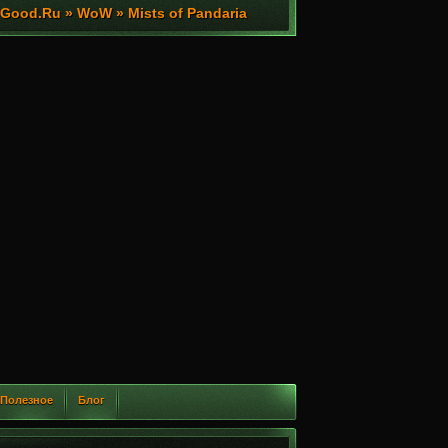
ood.Ru » WoW » Mists of Pandaria
Полезное
Блог