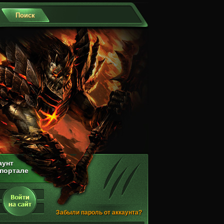
аунт
 портале
Забыли пароль от аккаунта?