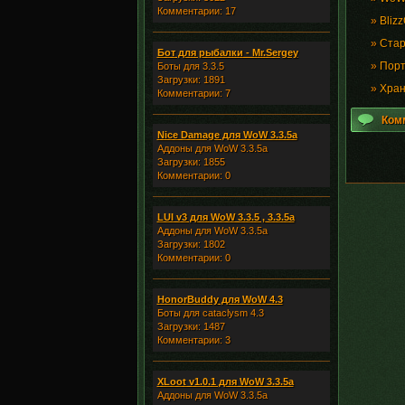
Комментарии: 17
»
Bliz
»
Стар
Бот для рыбалки - Mr.Sergey
»
Порт
Боты для 3.3.5
Загрузки: 1891
»
Хран
Комментарии: 7
Ком
Nice Damage для WoW 3.3.5a
Аддоны для WoW 3.3.5a
Загрузки: 1855
Комментарии: 0
LUI v3 для WoW 3.3.5 , 3.3.5a
Аддоны для WoW 3.3.5a
Загрузки: 1802
Комментарии: 0
HonorBuddy для WoW 4.3
Боты для cataclysm 4.3
Загрузки: 1487
Комментарии: 3
XLoot v1.0.1 для WoW 3.3.5a
Аддоны для WoW 3.3.5a