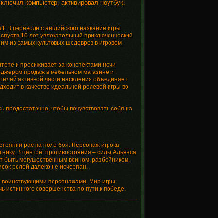
включил компьютер, активировал ноутбук,
t. В переводе с английского название игры
е спустя 10 лет увлекательный приключенческий
им из самых культовых шедевров в игровом
тете и просиживает за конспектами ночи
неджером продаж в мебельном магазине и
телей активной части населения объединяет
одходит в качестве идеальной ролевой игры во
ь предостаточно, чтобы почувствовать себя на
тоянии рас на поле боя. Персонаж игрока
стнику. В центре противостояния – силы Альянса
ет быть могущественным воином, разбойником,
сок ролей далеко не исчерпан.
ми воинствующими персонажами. Мир игры
 истинного совершенства по пути к победе.