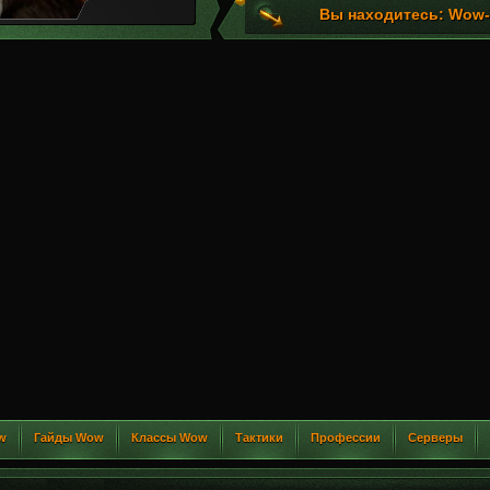
Вы находитесь: Wow-G
w
Гайды Wow
Классы Wow
Тактики
Профессии
Серверы