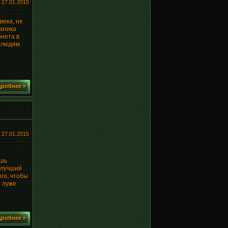
:
27.01.2015
века, не
хника
рнета в
 людям
робнее »
:
27.01.2015
ешь
 лучший
го, чтобы
о луже
робнее »