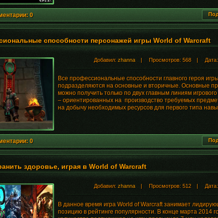
Под
ментарии: 0
иональные способности персонажей игры World of Warcraft
Добавил:
zhanna
| Просмотров: 568 | Дата
Все профессиональные способности главного героя иг
подразделяются на основные и вторичные. Основные п
можно получить только по двух главным линиям игрового
– ориентированных на производство требуемых предме
на добычу необходимых ресурсов для первого типа навы
Под
ментарии: 0
ранить здоровье, играя в World of Warcraft
Добавил:
zhanna
| Просмотров: 512 | Дата
В данное время игра World of Warcraft занимает лидиру
позицию в рейтинге популярности. В конце марта 2014 г