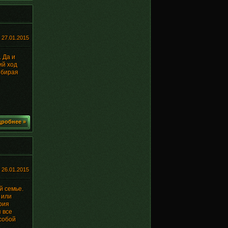
:
27.01.2015
 Да и
ий ход
ыбирая
е
робнее »
:
26.01.2015
й семье.
 или
рия
 все
собой