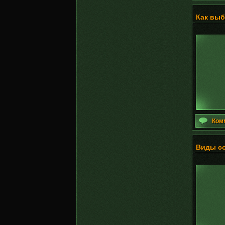
Как выб
Ком
Виды с