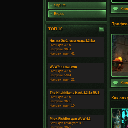
SkyFire
Ком
Видео
Професс
ТОП 10
Чит на Эмблемы льда 3.3.5/а
Читы для 3.3.5
Загрузки: 9051
Комментарии: 41
WoW Чит на голд
Читы для 3.3.5
Загрузки: 5914
Комментарии: 21
Ком
The Hitchhiker's Hack 3.3.5a RUS
Читы для 3.3.5
Как сох
Загрузки: 3665
Комментарии: 10
Pirox FishBot для WoW 4.3
Боты для cataclysm 4.3
Загрузки: 3022