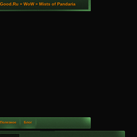
ood.Ru » WoW » Mists of Pandaria
Полезное
Блог