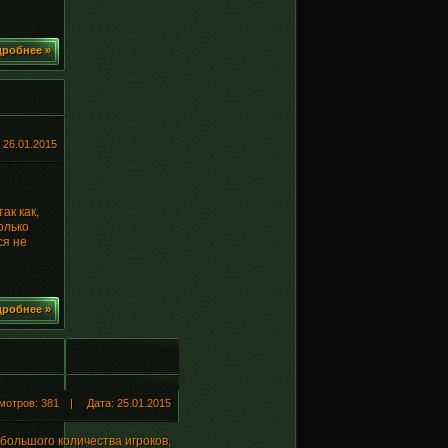
робнее »
:
26.01.2015
ак как,
олько
ся не
робнее »
тров: 381 | Дата:
25.01.2015
 большого количества игроков,