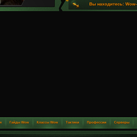
Вы находитесь: Wow-G
w
Гайды Wow
Классы Wow
Тактики
Профессии
Серверы