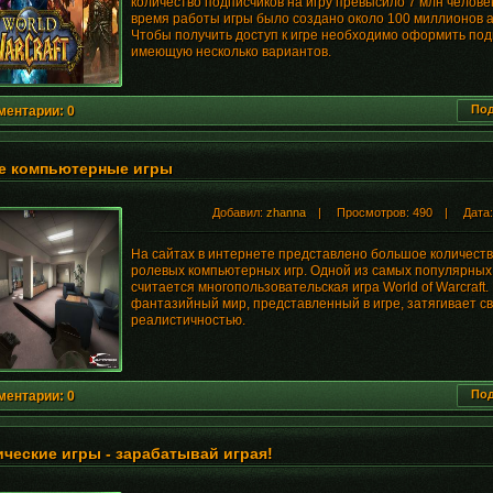
количество подписчиков на игру превысило 7 млн человек
время работы игры было создано около 100 миллионов а
Чтобы получить доступ к игре необходимо оформить под
имеющую несколько вариантов.
Под
ментарии: 0
е компьютерные игры
Добавил:
zhanna
| Просмотров: 490 | Дата
На сайтах в интернете представлено большое количест
ролевых компьютерных игр. Одной из самых популярных
считается многопользовательская игра World of Warcraft
фантазийный мир, представленный в игре, затягивает с
реалистичностью.
Под
ментарии: 0
ческие игры - зарабатывай играя!