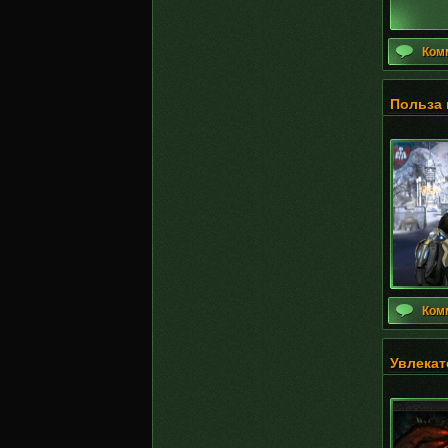
Ком
Польза 
Ком
Увлекат