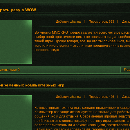
рать расу в WOW
Добавил:
zhanna
| Просмотров: 633 | Дата
Во многих MMORPG предоставляется всего четыре расы.
выбор оной практически никак не повлияет на дальнейш
твоей игры. Проще говоря, все, на что ты опираешься, в
того или иного воина – это личные предпочтения в план
внешнего вида.
Под
ментарии: 0
овременных компьютерных игр
Добавил:
zhanna
| Просмотров: 426 | Дата
Компьютерная техника есть сегодня практически в каждо
Компьютер все чаще используется не только для работы
общения, но и для отдыха. Современная игровая индуст
приближается к кинематографу, поэтому игры становятся
более реалистичными и захватывающими, представляя 
целый мир, со своими правилами, героями и ситуациями.