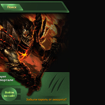
аунт
 портале
Забыли пароль от аккаунта?