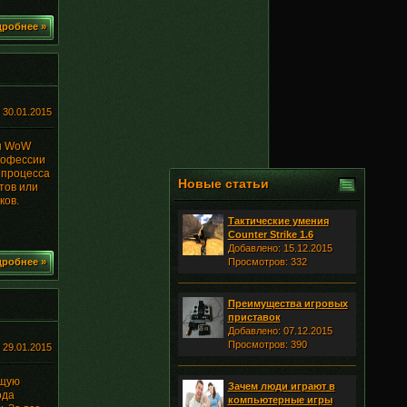
робнее »
:
30.01.2015
ры WoW
рофессии
 процесса
Новые статьи
тов или
ков.
Тактические умения
Counter Strike 1.6
Добавлено: 15.12.2015
робнее »
Просмотров: 332
Преимущества игровых
приставок
Добавлено: 07.12.2015
Просмотров: 390
:
29.01.2015
ющую
Зачем люди играют в
ода
компьютерные игры