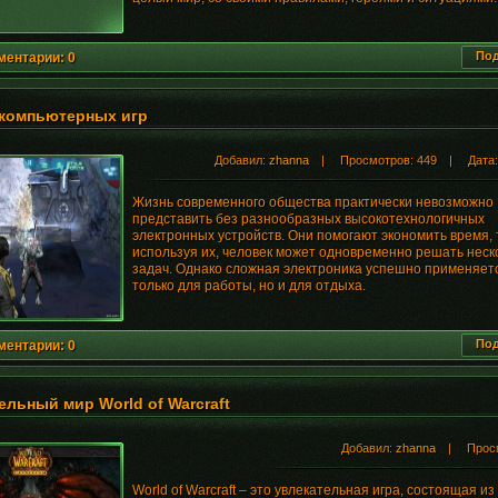
Под
ментарии: 0
компьютерных игр
Добавил:
zhanna
| Просмотров: 449 | Дата
Жизнь современного общества практически невозможно
представить без разнообразных высокотехнологичных
электронных устройств. Они помогают экономить время, т
используя их, человек может одновременно решать неск
задач. Однако сложная электроника успешно применяет
только для работы, но и для отдыха.
Под
ментарии: 0
ельный мир World of Warcraft
Добавил:
zhanna
| Просмо
World of Warcraft – это увлекательная игра, состоящая из