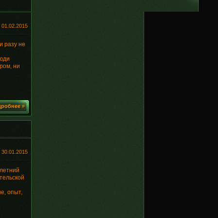
:
01.02.2015
и разу не
люди
ром, ни
робнее »
:
30.01.2015
илетний
тельской
е, опыт,