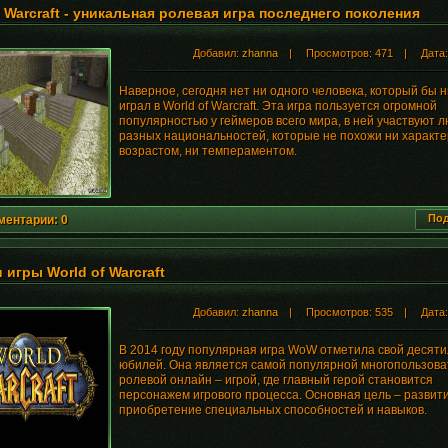
f Warcraft - уникальная ролевая игра последнего поколения
Добавил:
zhanna
| Просмотров: 471 | Дата
Наверное, сегодня нет ни одного человека, который бы н
играл в World of Warcraft. Эта игра пользуется огромной
популярностью у геймеров всего мира, в ней участвуют 
разных национальностей, которые не похожи ни характе
возрастом, ни темпераментом.
Под
ментарии: 0
 игры World of Warcraft
Добавил:
zhanna
| Просмотров: 535 | Дата
В 2014 году популярная игра WoW отметила свой десят
юбилей. Она является самой популярной многопользова
ролевой онлайн – игрой, где главный герой становится
персонажем игрового процесса. Основная цель – развити
приобретение специальных способностей и навыков.