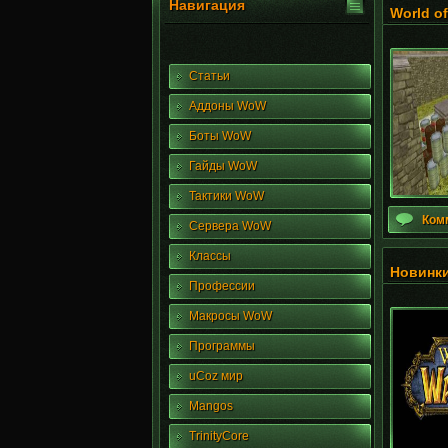
Навигация
World o
Статьи
Аддоны WoW
Боты WoW
Гайды WoW
Тактики WoW
Ком
Сервера WoW
Классы
Новинки
Профессии
Макросы WoW
Программы
uCoz мир
Mangos
TrinityCore