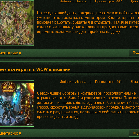
Добавил:
zhanna
| Просмотров: 407 | Дата
На сегодняшний день, наверное, невозможно найти чело
умеющего пользоваться компьютером. Компьютерная те
помогает работать, общаться и отдыхать. Наличие инте
самых отдаленных уголках планеты предоставляет всем
огромные возможности для заработка на дому.
Под
ментарии: 0
нельзя играть в WOW в машине
Добавил:
zhanna
| Просмотров: 491 | Дата
Сегодняшние бортовые компьютеры позволяют нам не
отрываться от любимой игрушки даже за рулем. Покупа
джойстик – и шпиль себе на здоровье. Разве может быть
способ скоротать время в двухчасовой пробке? Вместо то
сидеть и раздражаться, не зная чем себя занять, горазд
провести два-три рейда.
Под
ментарии: 0