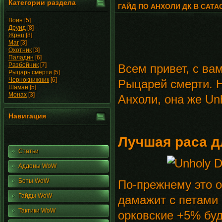
Категории раздела
ГАЙД ПО АНХОЛИ ДК В CATAC
Воин
[5]
Друид
[8]
Жрец
[8]
Маг
[3]
Охотник
[3]
Паладин
[6]
Разбойник
[7]
Всем привет, с ва
Рыцарь смерти
[5]
Чернокнижник
[6]
Рыцарей смерти. Н
Шаман
[5]
Монах
[3]
Анхоли, она же Unh
Навигация
Лучшая раса д
Статьи
Аддоны WoW
Боты WoW
По-прежнему это о
Гайды WoW
дамажит с петами 
Тактики WoW
орковские +5% буду