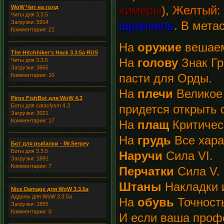
химеры
),
Желтый:
WoW Чит на голд
Читы для 3.3.5
Загрузки: 5914
шрапнель
. В мета
Комментарии: 21
На
оружие
вешаем
The Hitchhiker's Hack 3.3.5a RUS
На
голову
Знак Гр
Читы для 3.3.5
Загрузки: 3665
пасти для Орды.
Комментарии: 10
На
плечи
Великое 
Pirox FishBot для WoW 4.3
Боты для cataclysm 4.3
придется открыть
Загрузки: 3021
Комментарии: 17
На
плащ
Критическ
На
грудь
Все хара
Бот для рыбалки - Mr.Sergey
Боты для 3.3.5
Наручи
Сила VI.
Загрузки: 1891
Комментарии: 7
Перчатки
Сила V.
Штаны
Накладки и
Nice Damage для WoW 3.3.5a
Аддоны для WoW 3.3.5a
На
обувь
Точность
Загрузки: 1855
Комментарии: 0
И если ваша проф