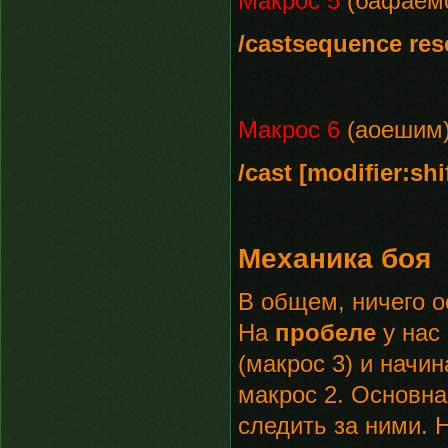
Макрос 5
(бафаем
/castsequence re
Макрос 6
(аоешим
/cast [modifier:s
Механика боя
В общем, ничего о
На
пробеле
у нас 
(макрос 3) и начи
макрос 2. Основна
следить за ними. 