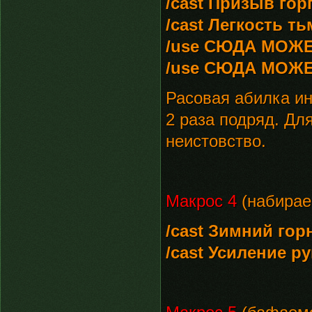
/cast Призыв гор
/cast Легкость т
/use СЮДА МОЖ
/use СЮДА МОЖ
Расовая абилка ин
2 раза подряд. Дл
неистовство.
Макрос 4
(набирае
/cast Зимний гор
/cast Усиление р