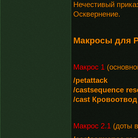
Нечестивый прика
Осквернение.
Макросы для 
Макрос 1
(основно
/petattack
/castsequence re
/cast Кровоотвод
Макрос 2.1
(доты в