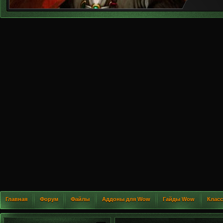
Главная
Форум
Файлы
Аддоны для Wow
Гайды Wow
Клас