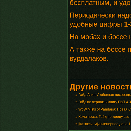
бесплатным, и удо
Периодически над
удобные цифры
1-
На мобах и боссе 
А также на боссе
вурдалаков.
Другие новости
»
Гайд-Ачив. Любовная лихорадк
»
Гайд по чернокнижнику ПвП 4.3
»
WoW Mists of Pandaria: Новая
»
Холи прист. Гайд по жрецу свет
»
[Катаклизм]инженерное дело 1