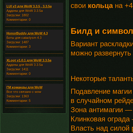
свои
кольца
на +4
LUI v3 для WoW 3.3.5 , 3.3.5a
Аддоны для WoW 3.3.5a
Загрузки: 1802
Комментарии: 0
Билд и симво
HonorBuddy для WoW 4.3
Боты для cataclysm 4.3
Вариант раскладки
Загрузки: 1487
Комментарии: 3
можно развернуть 
XLoot v1.0.1 для WoW 3.3.5a
Аддоны для WoW 3.3.5a
Загрузки: 1411
Комментарии: 0
Некоторые таланты
ГМ команды для WoW
Подавление магии 
Все что связано с wow
Загрузки: 1363
в случайном рейде
Комментарии: 5
Зона антимагии —
Клинковая ограда
Власть над силой 