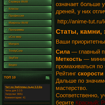
Сервера WoW
означает больше 
Классы
дреней, у них отли
Профессии
http://anime-tut.ru
Макросы WoW
Статы, камни,
Программы
uCoz мир
Ваши приоритетны
Mangos
Сила
— главный п
TrinityCore
Меткость
— миним
SkyFire
промахиваться по 
Видео
Рейтинг
скорости
ТОП 10
Дальше по значимо
мастерство.
Чит на Эмблемы льда 3.3.5/а
Читы для 3.3.5
Соответственно, у
Загрузки: 9051
Комментарии: 41
берите
Красный:
Р