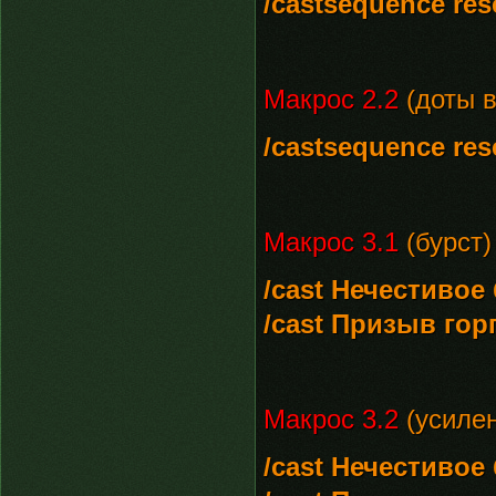
/castsequence re
Макрос 2.2
(доты в
/castsequence re
Макрос 3.1
(бурст)
/cast Нечестивое
/cast Призыв гор
Макрос 3.2
(усилен
/cast Нечестивое