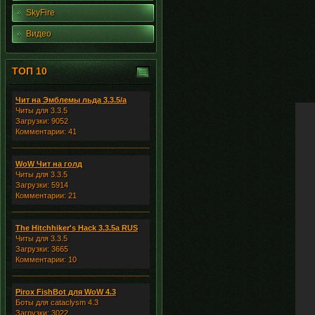
SkyFire
Видео
ТОП 10
Чит на Эмблемы льда 3.3.5/а
Читы для 3.3.5
Загрузки: 9052
Комментарии: 41
WoW Чит на голд
Читы для 3.3.5
Загрузки: 5914
Комментарии: 21
The Hitchhiker's Hack 3.3.5a RUS
Читы для 3.3.5
Загрузки: 3665
Комментарии: 10
Pirox FishBot для WoW 4.3
Боты для cataclysm 4.3
Загрузки: 3022