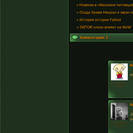
»
Новинка в «Магазине питомцев
»
Осада Храма Нюцзао и экран 
»
История истории Fallout
»
SWTOR плохо влияет на WoW
Комментарии: 2
К
Н
12.04.2012 в
23:03
К
Э
о
12.04.2012 в
19:22