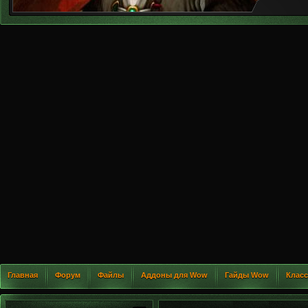
Главная
Форум
Файлы
Аддоны для Wow
Гайды Wow
Клас