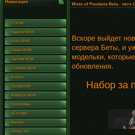
Навигация
Mists of Pandaria Beta - патч
Статьи
Аддоны WoW
Вскоре выйдет нов
Боты WoW
сервера Беты, и у
Гайды WoW
модельки, которые
Тактики WoW
обновления.
Сервера WoW
Классы
Набор за 
Профессии
Макросы WoW
Программы
uCoz мир
Mangos
TrinityCore