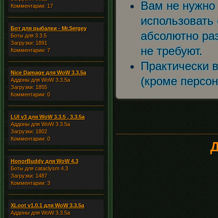
Вам не нужно
Комментарии: 17
использовать
Бот для рыбалки - Mr.Sergey
абсолютно раз
Боты для 3.3.5
Загрузки: 1891
не требуют.
Комментарии: 7
Практически 
Nice Damage для WoW 3.3.5a
(кроме персо
Аддоны для WoW 3.3.5a
Загрузки: 1855
Комментарии: 0
LUI v3 для WoW 3.3.5 , 3.3.5a
Аддоны для WoW 3.3.5a
Загрузки: 1802
Комментарии: 0
Д
HonorBuddy для WoW 4.3
Боты для cataclysm 4.3
Загрузки: 1487
Комментарии: 3
XLoot v1.0.1 для WoW 3.3.5a
Аддоны для WoW 3.3.5a