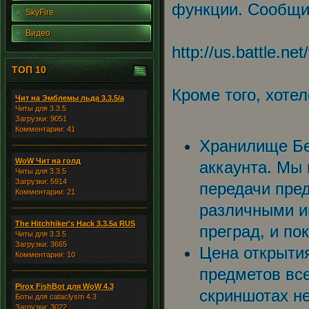
функции. Сообщит
SkyFire
Видео
http://us.battle.n
ТОП 10
Кроме того, хоте
Чит на Эмблемы льда 3.3.5/а
Читы для 3.3.5
Загрузки: 9051
Комментарии: 41
Хранилище Бе
WoW Чит на голд
аккаунта. Мы
Читы для 3.3.5
Загрузки: 5914
передачи пред
Комментарии: 21
различными и
The Hitchhiker's Hack 3.3.5a RUS
преград, и по
Читы для 3.3.5
Загрузки: 3665
Цена открыти
Комментарии: 10
предметов вс
Pirox FishBot для WoW 4.3
скриншотах н
Боты для cataclysm 4.3
Загрузки: 3022