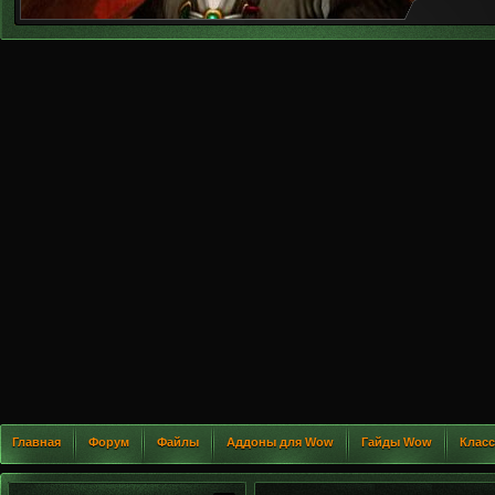
Главная
Форум
Файлы
Аддоны для Wow
Гайды Wow
Клас