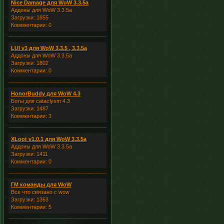
Nice Damage для WoW 3.3.5a
Аддоны для WoW 3.3.5a
Загрузки: 1855
Комментарии: 0
LUI v3 для WoW 3.3.5 , 3.3.5a
Аддоны для WoW 3.3.5a
Загрузки: 1802
Комментарии: 0
HonorBuddy для WoW 4.3
Боты для cataclysm 4.3
Загрузки: 1487
Комментарии: 3
XLoot v1.0.1 для WoW 3.3.5a
Аддоны для WoW 3.3.5a
Загрузки: 1411
Комментарии: 0
ГМ команды для WoW
Все что связано с wow
Загрузки: 1363
Комментарии: 5