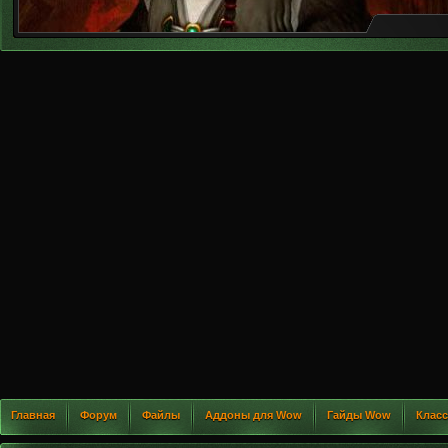
Главная
Форум
Файлы
Аддоны для Wow
Гайды Wow
Клас