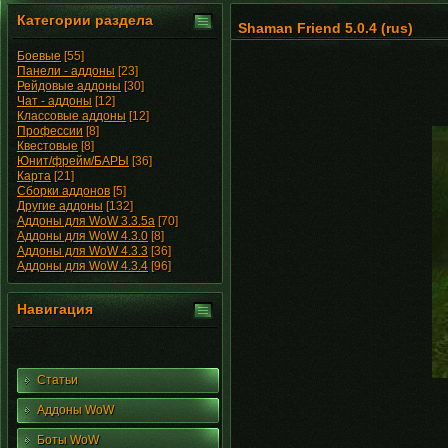
Категории раздела
Shaman Friend 5.0.4 (rus)
Боевые
[55]
Панели - аддоны
[23]
Рейдовые аддоны
[30]
Чат - аддоны
[12]
Классовые аддоны
[12]
Профессии
[8]
Квестовые
[8]
Юнит/фрейм/БАРЫ
[36]
Карта
[21]
Сборки аддонов
[5]
Другие аддоны
[132]
Аддоны для WoW 3.3.5a
[70]
Аддоны для WoW 4.3.0
[8]
Аддоны для WoW 4.3.3
[36]
Аддоны для WoW 4.3.4
[96]
Навигация
Статьи
Аддоны WoW
Боты WoW