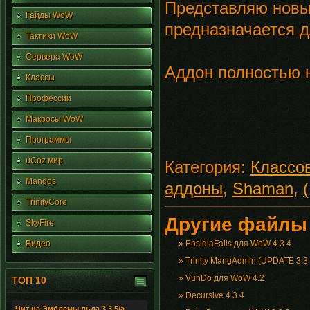
Представляю новы
Гайды WoW
предназначается 
Тактики WoW
Сервера WoW
Аддон полностью 
Классы
Профессии
Макросы WoW
Программы
uCoz мир
Категория:
Классо
Mangos
аддоны
,
Shaman
,
TrinityCore
Другие файлы 
SkyFire
Видео
»
EnsidiaFails для WoW 4.3.4
»
Trinity MangAdmin (UPDATE 3.3.
»
VuhDo для WoW 4.2
ТОП 10
»
Decursive 4.3.4
Чит на Эмблемы льда 3.3.5/а