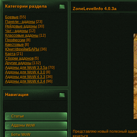
Категории раздела
ZoneLevelInfo 4.0.3a
Боевые
[55]
Панели - аддоны
[23]
Рейдовые аддоны
[30]
Чат - аддоны
[12]
Классовые аддоны
[12]
Профессии
[8]
Квестовые
[8]
Юнит/фрейм/БАРЫ
[36]
Карта
[21]
Сборки аддонов
[5]
Другие аддоны
[132]
Аддоны для WoW 3.3.5a
[70]
Аддоны для WoW 4.3.0
[8]
Аддоны для WoW 4.3.3
[36]
Аддоны для WoW 4.3.4
[96]
Навигация
Статьи
Аддоны WoW
Представляю новый полезный аддон
Боты WoW
качаться.