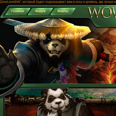
ZoneLevelInfo", который будет подсказывает вам в зону и уровень, где лучше к
Главная
Форум
Файлы