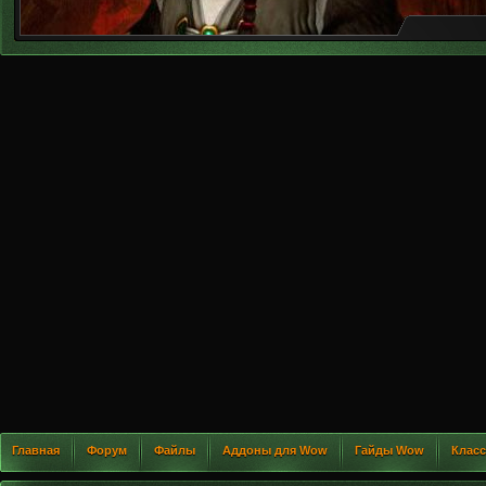
Главная
Форум
Файлы
Аддоны для Wow
Гайды Wow
Клас