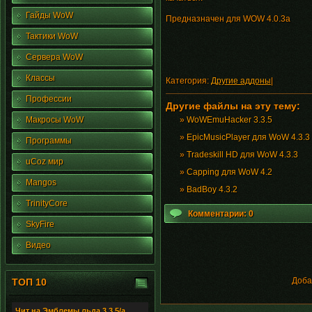
Гайды WoW
Предназначен для WOW 4.0.3a
Тактики WoW
Сервера WoW
Классы
Категория:
Другие аддоны
|
Профессии
Другие файлы на эту тему:
Макросы WoW
»
WoWEmuHacker 3.3.5
»
EpicMusicPlayer для WoW 4.3.3
Программы
»
Tradeskill HD для WoW 4.3.3
uCoz мир
»
Capping для WoW 4.2
Mangos
»
BadBoy 4.3.2
TrinityCore
Комментарии: 0
SkyFire
Видео
Доба
ТОП 10
Чит на Эмблемы льда 3.3.5/а