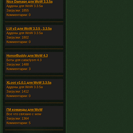
Nice Damage для WoW 3.3.5a
Аддоны для WoW 3.3.5a
Загрузки: 1855
Комментарии: 0
LUI v3 для WoW 3.3.5 , 3.3.5a
Аддоны для WoW 3.3.5a
Загрузки: 1802
Комментарии: 0
HonorBuddy для WoW 4.3
Боты для cataclysm 4.3
Загрузки: 1488
Комментарии: 3
XLoot v1.0.1 для WoW 3.3.5a
Аддоны для WoW 3.3.5a
Загрузки: 1412
Комментарии: 0
ГМ команды для WoW
Все что связано с wow
Загрузки: 1364
Комментарии: 5