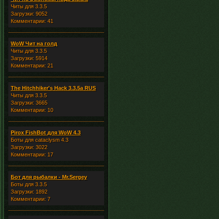
Читы для 3.3.5
Загрузки: 9052
Комментарии: 41
WoW Чит на голд
Читы для 3.3.5
Загрузки: 5914
Комментарии: 21
The Hitchhiker's Hack 3.3.5a RUS
Читы для 3.3.5
Загрузки: 3665
Комментарии: 10
Pirox FishBot для WoW 4.3
Боты для cataclysm 4.3
Загрузки: 3022
Комментарии: 17
Бот для рыбалки - Mr.Sergey
Боты для 3.3.5
Загрузки: 1892
Комментарии: 7