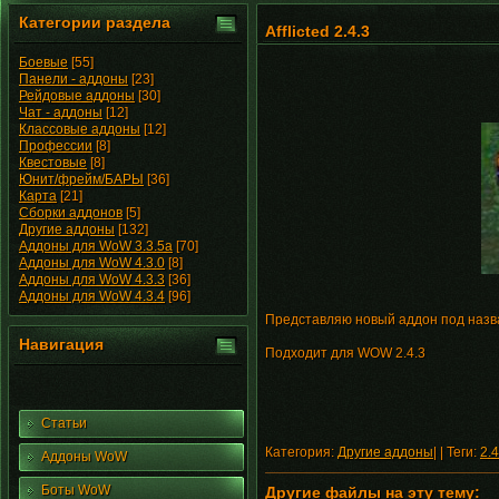
Категории раздела
Afflicted 2.4.3
Боевые
[55]
Панели - аддоны
[23]
Рейдовые аддоны
[30]
Чат - аддоны
[12]
Классовые аддоны
[12]
Профессии
[8]
Квестовые
[8]
Юнит/фрейм/БАРЫ
[36]
Карта
[21]
Сборки аддонов
[5]
Другие аддоны
[132]
Аддоны для WoW 3.3.5a
[70]
Аддоны для WoW 4.3.0
[8]
Аддоны для WoW 4.3.3
[36]
Аддоны для WoW 4.3.4
[96]
Представляю новый аддон под назв
Навигация
Подходит для WOW 2.4.3
Статьи
Категория:
Другие аддоны
| | Теги:
2.4
Аддоны WoW
Боты WoW
Другие файлы на эту тему: