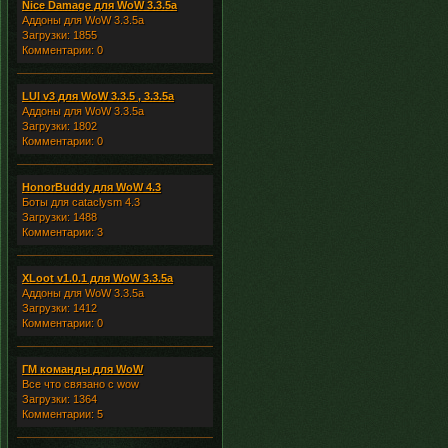
Nice Damage для WoW 3.3.5a
Аддоны для WoW 3.3.5a
Загрузки: 1855
Комментарии: 0
LUI v3 для WoW 3.3.5 , 3.3.5a
Аддоны для WoW 3.3.5a
Загрузки: 1802
Комментарии: 0
HonorBuddy для WoW 4.3
Боты для cataclysm 4.3
Загрузки: 1488
Комментарии: 3
XLoot v1.0.1 для WoW 3.3.5a
Аддоны для WoW 3.3.5a
Загрузки: 1412
Комментарии: 0
ГМ команды для WoW
Все что связано с wow
Загрузки: 1364
Комментарии: 5