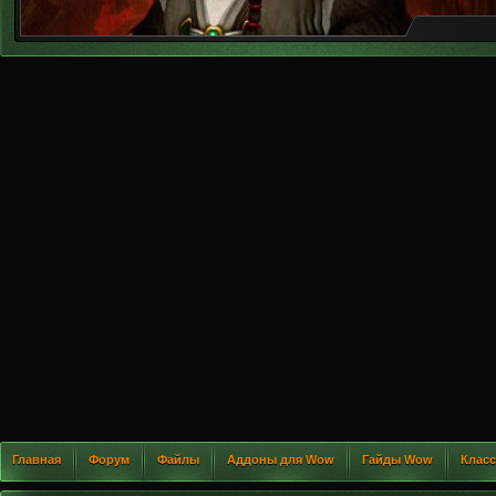
Главная
Форум
Файлы
Аддоны для Wow
Гайды Wow
Клас