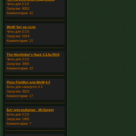
Читы для 3.3.5
Загрузки: 9052
Комментарии: 41
WoW Чит на голд
Читы для 3.3.5
Загрузки: 5914
Комментарии: 21
The Hitchhiker's Hack 3.3.5a RUS
Читы для 3.3.5
Загрузки: 3665
Комментарии: 10
Pirox FishBot для WoW 4.3
Боты для cataclysm 4.3
Загрузки: 3022
Комментарии: 17
Бот для рыбалки - Mr.Sergey
Боты для 3.3.5
Загрузки: 1892
Комментарии: 7