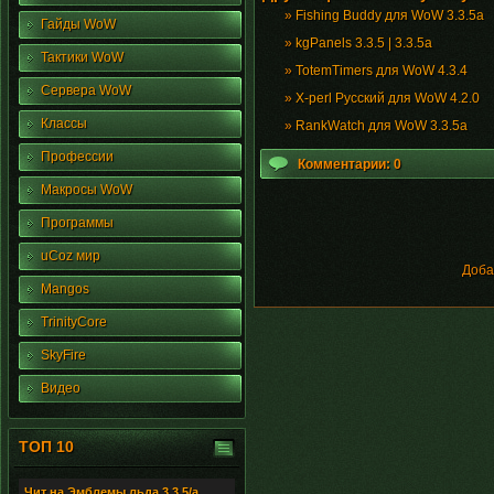
»
Fishing Buddy для WoW 3.3.5a
Гайды WoW
»
kgPanels 3.3.5 | 3.3.5а
Тактики WoW
»
TotemTimers для WoW 4.3.4
Сервера WoW
»
X-perl Русский для WoW 4.2.0
Классы
»
RankWatch для WoW 3.3.5a
Профессии
Комментарии: 0
Макросы WoW
Программы
uCoz мир
Доба
Mangos
TrinityCore
SkyFire
Видео
ТОП 10
Чит на Эмблемы льда 3.3.5/а