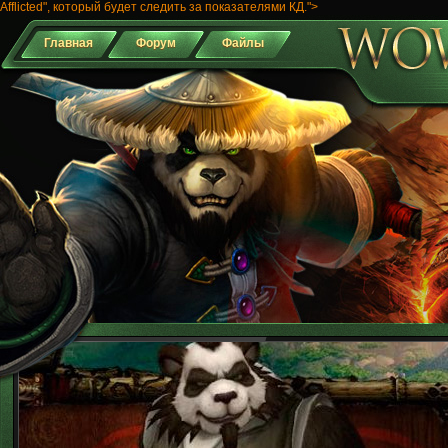
Afflicted", который будет следить за показателями КД.">
Главная
Форум
Файлы