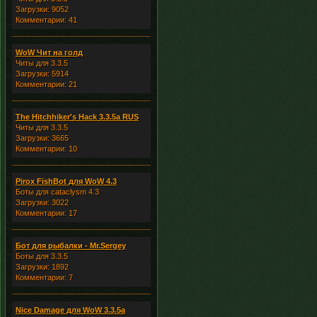
Загрузки: 9052
Комментарии: 41
WoW Чит на голд
Читы для 3.3.5
Загрузки: 5914
Комментарии: 21
The Hitchhiker's Hack 3.3.5a RUS
Читы для 3.3.5
Загрузки: 3665
Комментарии: 10
Pirox FishBot для WoW 4.3
Боты для cataclysm 4.3
Загрузки: 3022
Комментарии: 17
Бот для рыбалки - Mr.Sergey
Боты для 3.3.5
Загрузки: 1892
Комментарии: 7
Nice Damage для WoW 3.3.5a