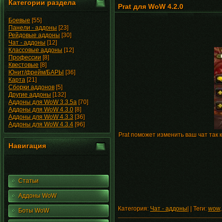
Категории раздела
Prat для WoW 4.2.0
Боевые
[55]
Панели - аддоны
[23]
Рейдовые аддоны
[30]
Чат - аддоны
[12]
Классовые аддоны
[12]
Профессии
[8]
Квестовые
[8]
Юнит/фрейм/БАРЫ
[36]
Карта
[21]
Сборки аддонов
[5]
Другие аддоны
[132]
Аддоны для WoW 3.3.5a
[70]
Аддоны для WoW 4.3.0
[8]
Аддоны для WoW 4.3.3
[36]
Аддоны для WoW 4.3.4
[96]
Prat поможет изменить ваш чат так к
Навигация
Статьи
Аддоны WoW
Категория:
Чат - аддоны
| | Теги:
wow
Боты WoW