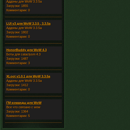
Аддоны для WoW 3.3.5a
Загрузки: 1855
Комментарии: 0
LUI v3 для WoW 3.3.5 , 3.3.5a
Аддоны для WoW 3.3.5a
Загрузки: 1802
Комментарии: 0
HonorBuddy для WoW 4.3
Боты для cataclysm 4.3
Загрузки: 1487
Комментарии: 3
XLoot v1.0.1 для WoW 3.3.5a
Аддоны для WoW 3.3.5a
Загрузки: 1412
Комментарии: 0
ГМ команды для WoW
Все что связано с wow
Загрузки: 1364
Комментарии: 5