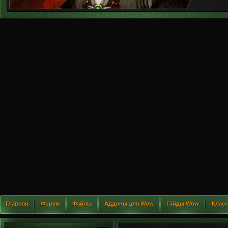
Главная
Форум
Файлы
Аддоны для Wow
Гайды Wow
Клас