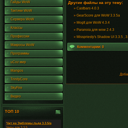
Гайды WoW
Другие файлы на эту тему:
»
Castbars 4.0.3
Тактики WoW
»
GearScore для WoW 3.3.5a
Сервера WoW
»
MogIt для WoW 4.3.4
Классы
»
Paranoia для wow 2.4.3
Профессии
»
Misspriesty's Shadow UI 3.3.5 , 3
Макросы WoW
Комментарии: 0
Программы
uCoz мир
Mangos
Доба
TrinityCore
SkyFire
Видео
ТОП 10
Чит на Эмблемы льда 3.3.5/а
Читы для 3.3.5