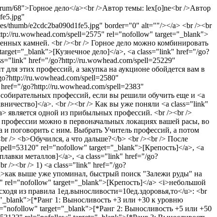
orum/68">Горное дело</a><br />Автор темы: lex[o]ne<br />Автор
l="nofollow" target="_blank">[Выплавка закаленного адамантита]</a> 375 <br /><br /> <a class="link" href="/go?http://ru.wowhead.com/spell=46353" title="http://ru.wowhead.com/spell=46353" rel="nofollow" target="_blank">[Выплавка закаленного кория]</a> 375 <br /><br /> <a class="link" href="/go?http://ru.wowhead.com/spell=49258" title="http://ru.wowhead.com/spell=49258" rel="nofollow" target="_blank">[Выплавка саронита]</a> 400 <br /><br /> <a class="link" href="/go?http://ru.wowhead.com/spell=55211" title="http://ru.wowhead.com/spell=55211" rel="nofollow" target="_blank">[Выплавка титана]</a> 450 <br /><br /> <a class="link" href="/go?http://ru.wowhead.com/spell=55208" title="http://ru.wowhead.com/spell=55208" rel="nofollow" target="_blank">[Выплавка титановой стали]</a> 450 <br /><br /> <a class="link" href="/go?http://ru.wowhead.com/spell=84038" title="http://ru.wowhead.com/spell=84038" rel="nofollow" target="_blank">[Выплавка обсидиана]</