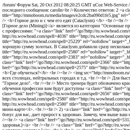
/forum/
Форум
Sat, 20 Oct 2012 08:20:25 GMT
uCoz Web-Service
последнего сообщения: carolin<br />Количество ответов: 2
<a class="link" href="/go?http://mmoboom.ru/media/images/e2cdc2ba090d1fe5.jpg" title="http://mmoboom.ru/media/images/e2cdc2ba090d1fe5.jpg" rel="nofollow" target="_blank"><img src="http://mmoboom.ru/media/images/thumb/e2cdc2ba090d1fe5.jpg" border="0" alt=""/></a> <br /><br /> <b>Горное дело и с чем его едят (Cataclysm) </b> <br /><br /> <a class="link" href="/go?http://ru.wowhead.com/spell=2575" title="http://ru.wowhead.com/spell=2575" rel="nofollow" target="_blank">[Горное дело (Mining)]</a> является из категории "Основные профессии", предназначена для сбора разнообразной руды и драгоценных камней. <br /><br /> Горное дело можно комбинировать с профессиями: "<a cl